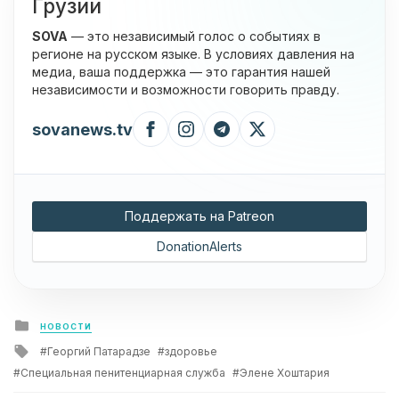
Грузии
SOVA
— это независимый голос о событиях в
регионе на русском языке. В условиях давления на
медиа, ваша поддержка — это гарантия нашей
независимости и возможности говорить правду.
sovanews.tv
Поддержать на Patreon
DonationAlerts
Posted
НОВОСТИ
in
Tagged
Георгий Патарадзе
здоровье
with
Специальная пенитенциарная служба
Элене Хоштария