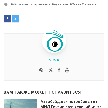
in
Tagged
«Коалиция за перемены»
здоровье
Элене Хоштария
with
SOVA
Website
Twitter
Facebook
Youtube
ВАМ ТАКЖЕ МОЖЕТ ПОНРАВИТЬСЯ
Азербайджан потребовал от
МИД Грузии разъяснений из-за