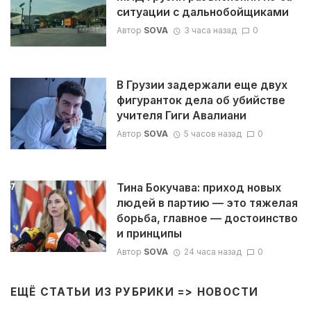
ситуации с дальнобойщиками
Автор
SOVA
3 часа назад
0
В Грузии задержали еще двух
фигуранток дела об убийстве
учителя Гиги Авалиани
Автор
SOVA
5 часов назад
0
Тина Бокучава: приход новых
людей в партию — это тяжелая
борьба, главное — достоинство
и принципы
Автор
SOVA
24 часа назад
0
ЕЩЁ СТАТЬИ ИЗ РУБРИКИ =>
НОВОСТИ