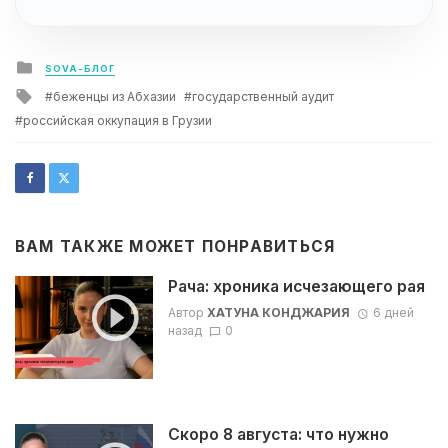
Posted
SOVA-БЛОГ
in
Tagged
беженцы из Абхазии
государственный аудит
with
российская оккупация в Грузии
ВАМ ТАКЖЕ МОЖЕТ ПОНРАВИТЬСЯ
Рача: хроника исчезающего рая
Автор
ХАТУНА КОНДЖАРИЯ
6 дней
назад
0
Скоро 8 августа: что нужно