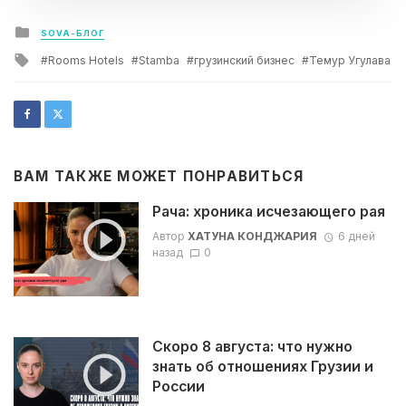
Posted
SOVA-БЛОГ
in
Tagged
Rooms Hotels
Stamba
грузинский бизнес
Темур Угулава
with
ВАМ ТАКЖЕ МОЖЕТ ПОНРАВИТЬСЯ
Рача: хроника исчезающего рая
Автор
ХАТУНА КОНДЖАРИЯ
6 дней
назад
0
Скоро 8 августа: что нужно
знать об отношениях Грузии и
России