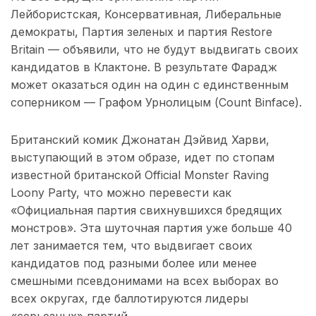
Лейбористская, Консервативная, Либеральные
демократы, Партия зеленых и партия Restore
Britain — объявили, что не будут выдвигать своих
кандидатов в Клактоне. В результате Фарадж
может оказаться один на один с единственным
соперником — Графом Урнолицым (Count Binface).
Британский комик Джонатан Дэйвид Харви,
выступающий в этом образе, идет по стопам
известной британской Official Monster Raving
Loony Party, что можно перевести как
«Официальная партия свихнувшихся бредящих
монстров». Эта шуточная партия уже больше 40
лет занимается тем, что выдвигает своих
кандидатов под разными более или менее
смешными псевдонимами на всех выборах во
всех округах, где баллотируются лидеры
«серьезных» партий.