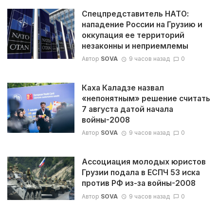
Спецпредставитель НАТО:
нападение России на Грузию и
оккупация ее территорий
незаконны и неприемлемы
Автор
SOVA
9 часов назад
0
Каха Каладзе назвал
«непонятным» решение считать
7 августа датой начала
войны-2008
Автор
SOVA
9 часов назад
0
Ассоциация молодых юристов
Грузии подала в ЕСПЧ 53 иска
против РФ из-за войны-2008
Автор
SOVA
9 часов назад
0