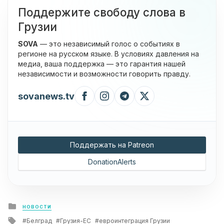
Поддержите свободу слова в
Грузии
SOVA
— это независимый голос о событиях в
регионе на русском языке. В условиях давления на
медиа, ваша поддержка — это гарантия нашей
независимости и возможности говорить правду.
sovanews.tv
Поддержать на Patreon
DonationAlerts
Posted
НОВОСТИ
in
Tagged
Белград
Грузия-ЕС
евроинтеграция Грузии