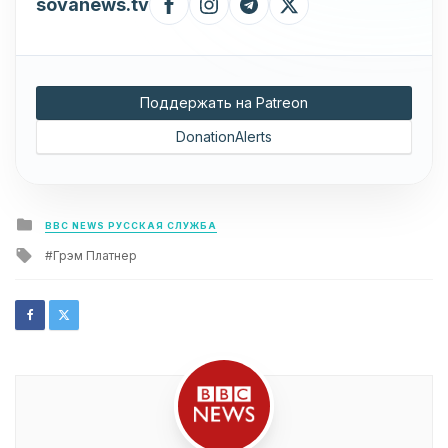
sovanews.tv
Поддержать на Patreon
DonationAlerts
Posted
BBC NEWS РУССКАЯ СЛУЖБА
in
Tagged
Грэм Платнер
with