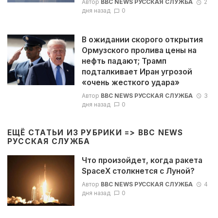
Автор
BBC NEWS РУССКАЯ СЛУЖБА
2
дня назад
0
В ожидании скорого открытия
Ормузского пролива цены на
нефть падают; Трамп
подталкивает Иран угрозой
«очень жесткого удара»
Автор
BBC NEWS РУССКАЯ СЛУЖБА
3
дня назад
0
ЕЩЁ СТАТЬИ ИЗ РУБРИКИ =>
BBC NEWS
РУССКАЯ СЛУЖБА
Что произойдет, когда ракета
SpaceX столкнется с Луной?
Автор
BBC NEWS РУССКАЯ СЛУЖБА
4
дня назад
0