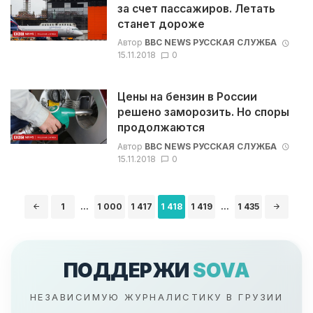
за счет пассажиров. Летать
станет дороже
Автор
BBC NEWS РУССКАЯ СЛУЖБА
15.11.2018
0
Цены на бензин в России
решено заморозить. Но споры
продолжаются
Автор
BBC NEWS РУССКАЯ СЛУЖБА
15.11.2018
0
Навигация
1
...
1 000
1 417
1 418
1 419
...
1 435
по
записям
ПОДДЕРЖИ
SOVA
НЕЗАВИСИМУЮ ЖУРНАЛИСТИКУ В ГРУЗИИ