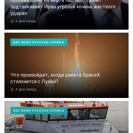
пролива цены на нефть падают; Трамп
подталкивает Иран угрозой «очень жесткого
удара»
4 дня назад
BBC NEWS РУССКАЯ СЛУЖБА
Что произойдет, когда ракета SpaceX
столкнется с Луной?
4 дня назад
BBC NEWS РУССКАЯ СЛУЖБА