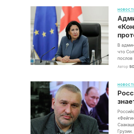
НОВОСТ
Адми
«Кон
прот
В админ
что Со
послов 
Автор
S
НОВОСТ
Росс
знае
Российс
«Фейгин
Саакашв
Грузии. .