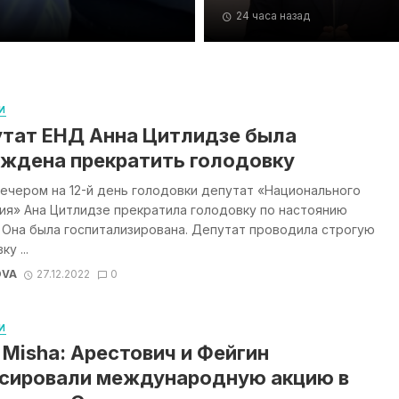
24 часа назад
И
тат ЕНД Анна Цитлидзе была
ждена прекратить голодовку
ечером на 12-й день голодовки депутат «Национального
ия» Ана Цитлидзе прекратила голодовку по настоянию
 Она была госпитализирована. Депутат проводила строгую
у ...
OVA
27.12.2022
0
И
 Misha: Арестович и Фейгин
сировали международную акцию в