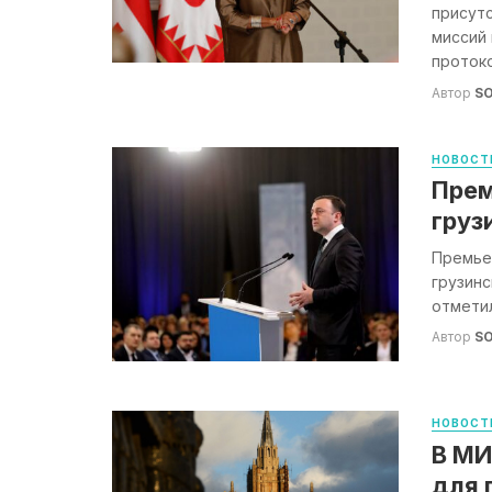
присутс
миссий
протоко
Автор
S
НОВОСТ
Прем
груз
Премьер
грузинс
отметил
Автор
S
НОВОСТ
В МИ
для 