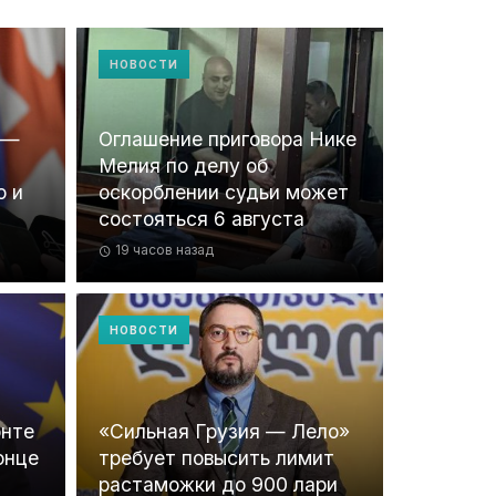
НОВОСТИ
 —
Оглашение приговора Нике
Мелия по делу об
о и
оскорблении судьи может
состояться 6 августа
19 часов назад
НОВОСТИ
онте
«Сильная Грузия — Лело»
онце
требует повысить лимит
растаможки до 900 лари