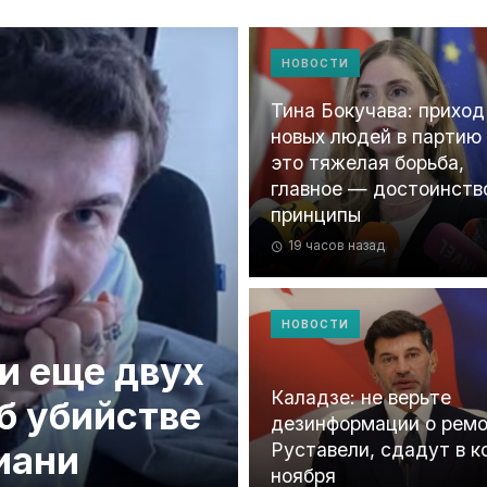
НОВОСТИ
Тина Бокучава: приход
новых людей в партию
это тяжелая борьба,
главное — достоинств
принципы
19 часов назад
НОВОСТИ
и еще двух
Каладзе: не верьте
б убийстве
дезинформации о рем
иани
Руставели, сдадут в к
ноября