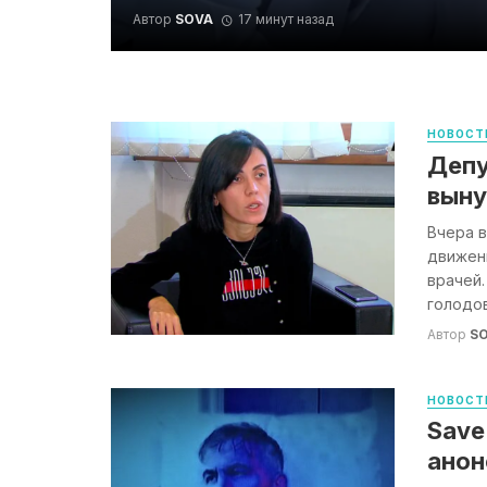
Автор
SOVA
17 минут назад
НОВОСТ
Депу
выну
Вчера в
движен
врачей.
голодовк
Автор
S
НОВОСТ
Save
анон