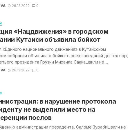
OVA
26.12.2022
0
И
ция «Нацдвижения» в городском
ании Кутаиси объявила бойкот
я «Единого национального движения» в Кутаисском
ом собрании объявила о бойкоте всех заседаний до тех пор,
етьего президента Грузии Михаила Саакашвили не ...
OVA
26.12.2022
0
И
нистрация: в нарушение протокола
иденту не выделили место на
еренции послов
бщению администрации президента, Саломе Зурабишвили не