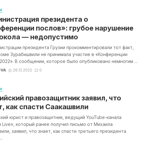
И
нистрация президента о
ференции послов»: грубое нарушение
окола — недопустимо
истрации президента Грузии прокомментировали тот факт,
ломе Зурабишвили не принимала участие в «Конференции
2022». В сообщении, которое было опубликовано немногим ...
OVA
26.12.2022
0
И
ийский правозащитник заявил, что
т, как спасти Саакашвили
кий юрист и правозащитник, ведущий YouTube-канала
 Live», который ранее получил письмо от Михаила
или, заявил, что знает, как спасти третьего президента
..