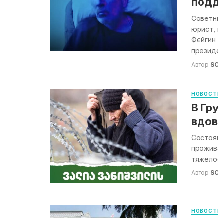
подд
Советни
юрист,
Фейгин
президе
Автор
S
НОВОСТ
В Гр
вдов
Состоя
прожива
тяжелое
Автор
S
НОВОСТ