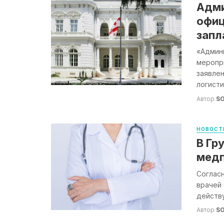
Адми
офиц
запл
«Админ
меропри
заявлен
логисти
Автор
S
НОВОСТ
В Гр
медп
Соглас
врачей 
действу
Автор
S