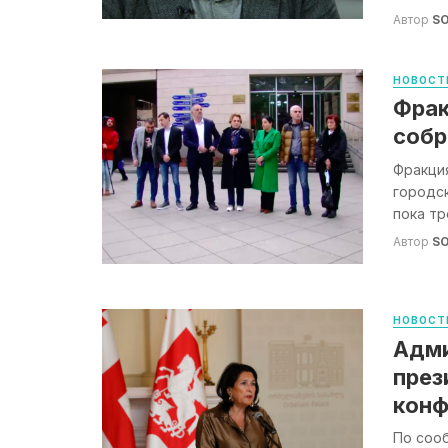
Автор
S
НОВОСТ
Фрак
собр
Фракци
городск
пока тр
Автор
S
НОВОСТ
Адми
през
конф
По соо