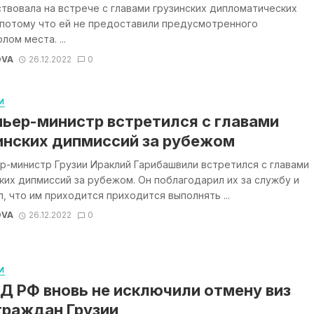
твовала на встрече с главами грузинских дипломатических
 потому что ей не предоставили предусмотренного
лом места. ...
OVA
26.12.2022
0
И
ьер-министр встретился с главами
инских дипмиссий за рубежом
-министр Грузии Ираклий Гарибашвили встретился с главами
ких дипмиссий за рубежом. Он поблагодарил их за службу и
, что им приходится приходится выполнять ...
OVA
26.12.2022
0
И
Д РФ вновь не исключили отмену виз
граждан Грузии