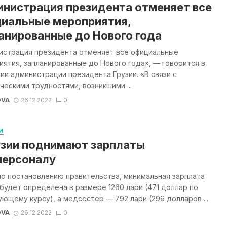
нистрация президента отменяет все
иальные мероприятия,
анированные до Нового года
истрация президента отменяет все официальные
ятия, запланированные до Нового года», — говорится в
ии администрации президента Грузии. «В связи с
ческими трудностями, возникшими ...
OVA
26.12.2022
0
И
узии поднимают зарплаты
ерсоналу
но постановлению правительства, минимальная зарплата
будет определена в размере 1260 лари (471 доллар по
ющему курсу), а медсестер — 792 лари (296 долларов ...
OVA
26.12.2022
0