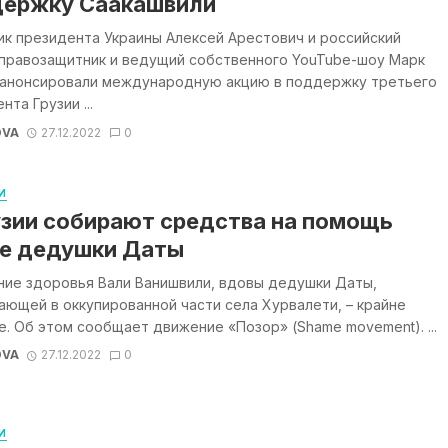
ержку Саакашвили
к президента Украины Алексей Арестович и российский
 правозащитник и ведущий собственного YouTube-шоу Марк
 анонсировали международную акцию в поддержку третьего
нта Грузии ...
OVA
27.12.2022
0
И
узии собирают средства на помощь
е дедушки Даты
ние здоровья Вали Ванишвили, вдовы дедушки Даты,
ющей в оккупированной части села Хурвалети, – крайне
. Об этом сообщает движение «Позор» (Shame movement). ...
OVA
27.12.2022
0
И