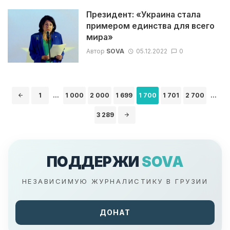
Президент: «Украина стала
примером единства для всего
мира»
Автор
SOVA
05.12.2022
0
Навигация
1
...
1 000
2 000
1 699
1 700
1 701
2 700
...
по
записям
3 289
ПОДДЕРЖИ
SOVA
НЕЗАВИСИМУЮ ЖУРНАЛИСТИКУ В ГРУЗИИ
ДОНАТ