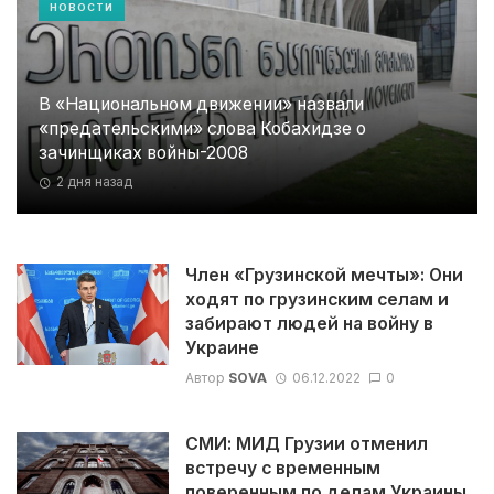
НОВОСТИ
В «Национальном движении» назвали
«предательскими» слова Кобахидзе о
зачинщиках войны-2008
2 дня назад
Член «Грузинской мечты»: Они
ходят по грузинским селам и
забирают людей на войну в
Украине
Автор
SOVA
06.12.2022
0
СМИ: МИД Грузии отменил
встречу с временным
поверенным по делам Украины