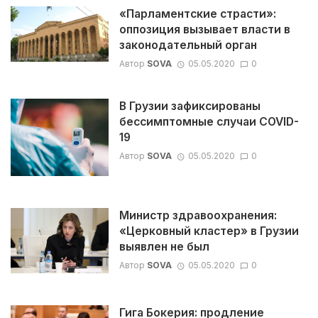
«Парламентские страсти»:
оппозиция вызывает власти в
законодательный орган
Автор
SOVA
05.05.2020
0
В Грузии зафиксированы
бессимптомные случаи COVID-
19
Автор
SOVA
05.05.2020
0
Министр здравоохранения:
«Церковный кластер» в Грузии
выявлен не был
Автор
SOVA
05.05.2020
0
Гига Бокерия: продление