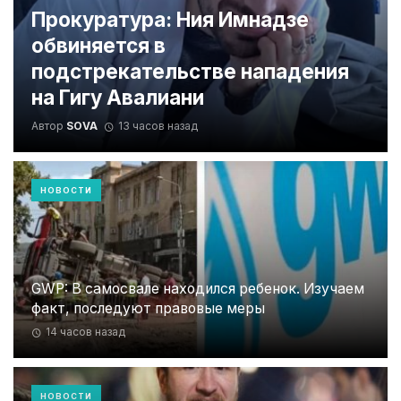
Прокуратура: Ния Имнадзе
обвиняется в
подстрекательстве нападения
на Гигу Авалиани
Автор
SOVA
13 часов назад
НОВОСТИ
GWP: В самосвале находился ребенок. Изучаем
факт, последуют правовые меры
14 часов назад
НОВОСТИ