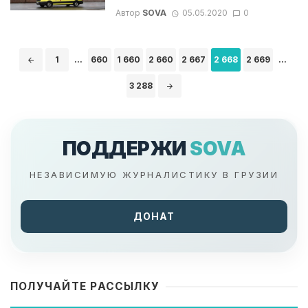
Автор
SOVA
05.05.2020
0
Навигация
1
...
660
1 660
2 660
2 667
2 668
2 669
...
по
записям
3 288
ПОДДЕРЖИ
SOVA
НЕЗАВИСИМУЮ ЖУРНАЛИСТИКУ В ГРУЗИИ
ДОНАТ
ПОЛУЧАЙТЕ РАССЫЛКУ