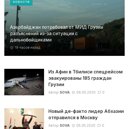
НОВОСТИ
Азербайджан потребовал от МИД Грузии
разъяснений из-за ситуации с
дальнобойщиками
19 часов назад
Из Афин в Тбилиси спецрейсом
эвакуированы 185 граждан
Грузии
Автор
SOVA
06.05.2020
0
Новый де-факто лидер Абхазии
отправился в Москву
Автор
SOVA
05.05.2020
0