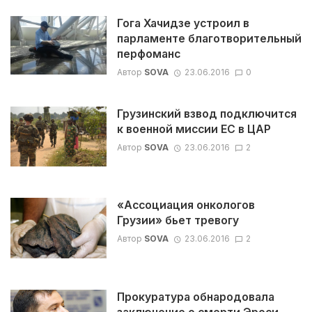
Гога Хачидзе устроил в
парламенте благотворительный
перфоманс
Автор
SOVA
23.06.2016
0
Грузинский взвод подключится
к военной миссии ЕС в ЦАР
Автор
SOVA
23.06.2016
2
«Ассоциация онкологов
Грузии» бьет тревогу
Автор
SOVA
23.06.2016
2
Прокуратура обнародовала