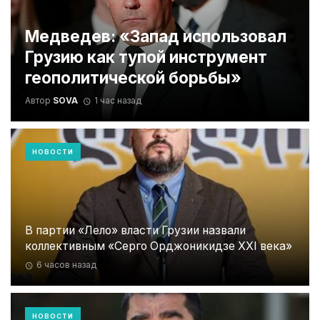
Медведев: «Запад использовал
Грузию как тупой инструмент
геополитической борьбы»
Автор
SOVA
1 час назад
НОВОСТИ
В партии «Лело» власти Грузии назвали
коллективным «Серго Орджоникидзе XXI века»
6 часов назад
НОВОСТИ