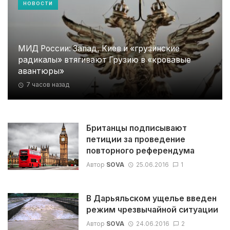
НОВОСТИ
МИД России: Запад, Киев и «грузинские
радикалы» втягивают Грузию в «кровавые
авантюры»
7 часов назад
Британцы подписывают
петиции за проведение
повторного референдума
Автор
SOVA
25.06.2016
1
В Дарьяльском ущелье введен
режим чрезвычайной ситуации
Автор
SOVA
24.06.2016
2