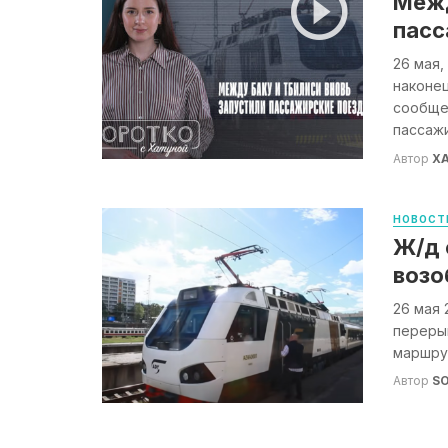
Межд
пасс
26 мая,
наконе
сообще
пассажи
Автор
Х
НОВОСТ
Ж/д 
возо
26 мая 
переры
маршрут
Автор
S