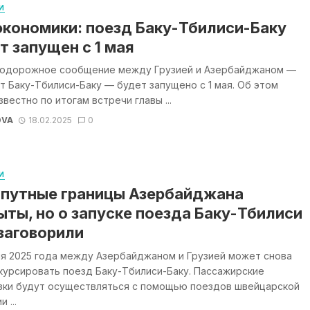
И
кономики: поезд Баку-Тбилиси-Баку
т запущен с 1 мая
одорожное сообщение между Грузией и Азербайджаном —
 Баку-Тбилиси-Баку — будет запущено с 1 мая. Об этом
звестно по итогам встречи главы ...
OVA
18.02.2025
0
И
путные границы Азербайджана
ыты, но о запуске поезда Баку-Тбилиси
заговорили
ля 2025 года между Азербайджаном и Грузией может снова
курсировать поезд Баку-Тбилиси-Баку. Пассажирские
зки будут осуществляться с помощью поездов швейцарской
 ...