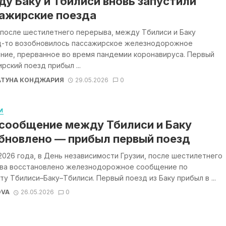
у Баку и Тбилиси вновь запустили
ажирские поезда
 после шестилетнего перерыва, между Тбилиси и Баку
ц-то возобновилось пассажирское железнодорожное
ние, прерванное во время пандемии коронавируса. Первый
рский поезд прибыл ...
АТУНА КОНДЖАРИЯ
29.05.2026
0
И
сообщение между Тбилиси и Баку
бновлено — прибыл первый поезд
2026 года, в День независимости Грузии, после шестилетнего
ва восстановлено железнодорожное сообщение по
у Тбилиси–Баку–Тбилиси. Первый поезд из Баку прибыл в ...
OVA
26.05.2026
0