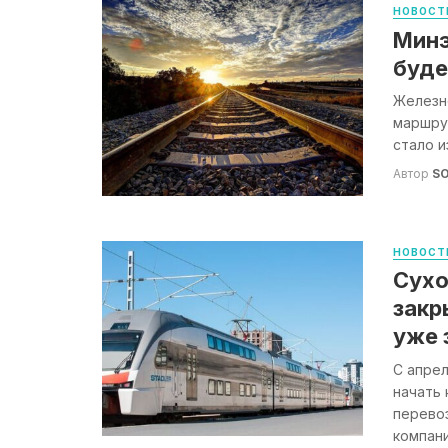
НОВОСТ
Минэ
буде
Железн
маршрут
стало и
Автор
S
НОВОСТ
Сухо
закр
уже 
С апре
начать 
перево
компании