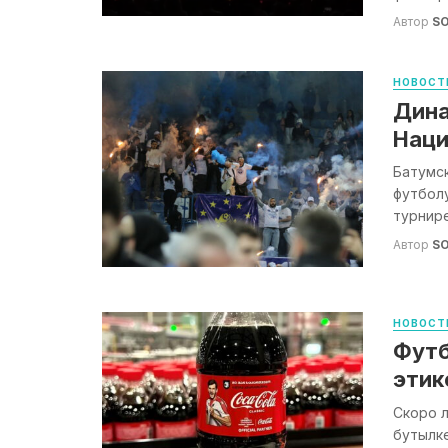
Автор
S
НОВОСТ
Дина
Наци
Батумс
футболу
турнире
Автор
S
НОВОСТ
Футб
этик
Скоро л
бутылк