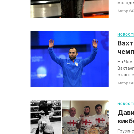
молодеж
Автор
S
НОВОСТ
Вахт
чемп
На Чем
Вахтанг
стал ше
Автор
S
НОВОСТ
Дави
кикб
Грузин