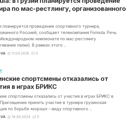
ula: в Грузии планируется проведение
ира по мас-рестлингу, организованного
и планируется проведение спортивного турнира,
ованного Россией, сообщает телекомпания Formula. Речь
 Международном чемпионате по мас-рестлингу
гивание палки). В рамках этого ...
OVA
11.04.2025
0
И
инские спортсмены отказались от
тия в играх БРИКС
кие спортсмены отказались от участия в играх БРИКС в
 Приглашение принять участие в турнире грузинская
ия по борьбе «корэш» – виду спортивного ...
OVA
19.06.2024
0