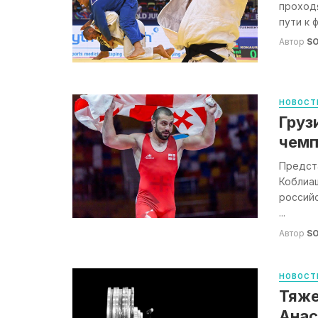
проходя
пути к ф
Автор
S
НОВОСТ
Груз
чемп
Предст
Коблиаш
российс
...
Автор
S
НОВОСТ
Тяже
Анас