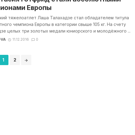
ионами Европы
ский тяжелоатлет Лаша Талахадзе стал обладателем титула
ного чемпиона Европы в категории свыше 105 кг. На счету
зе целых три золотых медали юниорского и молодёжного ...
OVA
11.12.2016
0
1
2