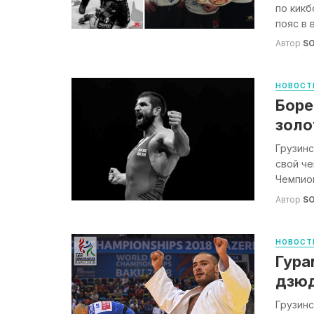
по кикб
пояс в 
Автор
S
НОВОСТ
Боре
золо
Грузинс
свой че
Чемпион
Автор
S
НОВОСТ
Гура
дзю
Грузин