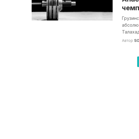
чемп
Грузин
абсолют
Талахад
Автор
S
Навигация
по
записям