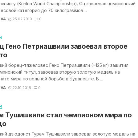
оксингу (Kunlun World Championship). Он завоевал чемпионский
весовой категория до 70 килограммов ...
OVA
25.02.2019
0
И
ц Гено Петриашвили завоевал второе
то
кий борец-тяжеловес Гено Петриашвили (+125 кг) защитил
мпионский титул, завоевав вторую золотую медаль на
ате мира по вольной борьбе в Будапеште. В ...
OVA
22.10.2018
0
И
м Тушишвили стал чемпионом мира по
до
ский дзюдоист Гурам Тушишвили завоевал золотую медаль на