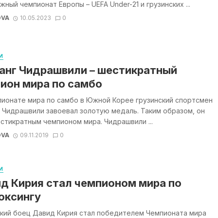
ный чемпионат Европы – UEFA Under-21 и грузинских ...
OVA
10.05.2023
0
И
анг Чидрашвили – шестикратный
ион мира по самбо
пионате мира по самбо в Южной Корее грузинский спортсмен
 Чидрашвили завоевал золотую медаль. Таким образом, он
стикратным чемпионом мира. Чидрашвили ...
OVA
09.11.2019
0
И
д Кирия стал чемпионом мира по
оксингу
ский боец Давид Кирия стал победителем Чемпионата мира