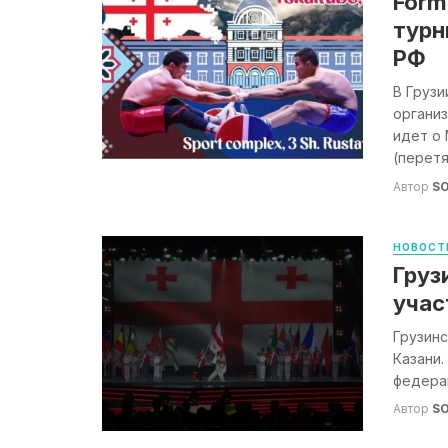
Form
турн
РФ
В Грузи
организ
идет о
(перетя
Автор
S
НОВОСТ
Груз
учас
Грузинс
Казани.
федерац
Автор
S