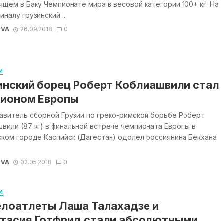
щем в Баку Чемпионате мира в весовой категории 100+ кг. На
иналу грузинский ...
OVA
26.09.2018
0
И
инский борец Роберт Коблиашвили стал
ионом Европы
авитель сборной Грузии по греко-римской борьбе Роберт
вили (87 кг) в финальной встрече чемпионата Европы в
ком городе Каспийск (Дагестан) одолел россиянина Бекхана
OVA
02.05.2018
0
И
лоатлеты Лаша Талахадзе и
тасия Готфрид стали абсолютными