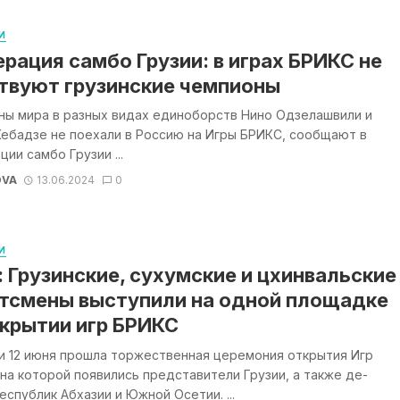
И
рация самбо Грузии: в играх БРИКС не
твуют грузинские чемпионы
ны мира в разных видах единоборств Нино Одзелашвили и
ебадзе не поехали в Россию на Игры БРИКС, сообщают в
ии самбо Грузии ...
OVA
13.06.2024
0
И
 Грузинские, сухумские и цхинвальские
тсмены выступили на одной площадке
крытии игр БРИКС
и 12 июня прошла торжественная церемония открытия Игр
на которой появились представители Грузии, а также де-
еспублик Абхазии и Южной Осетии. ...