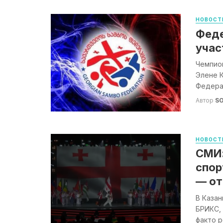
НОВОСТ
Феде
учас
Чемпио
Элене К
Федерац
Автор
S
НОВОСТ
СМИ:
спор
— от
В Казан
БРИКС, 
факто р