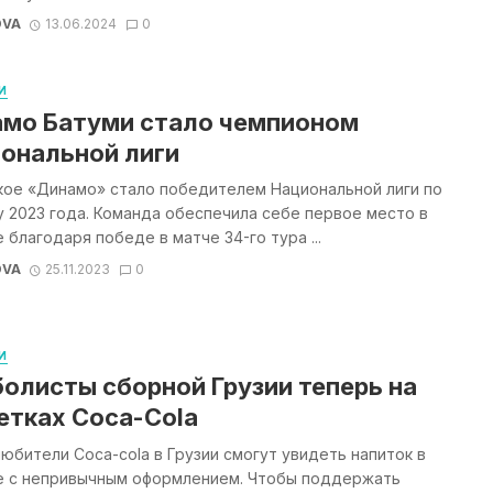
OVA
13.06.2024
0
И
мо Батуми стало чемпионом
ональной лиги
кое «Динамо» стало победителем Национальной лиги по
 2023 года. Команда обеспечила себе первое место в
 благодаря победе в матче 34-го тура ...
OVA
25.11.2023
0
И
олисты сборной Грузии теперь на
етках Coca-Cola
юбители Coca-cola в Грузии смогут увидеть напиток в
е с непривычным оформлением. Чтобы поддержать