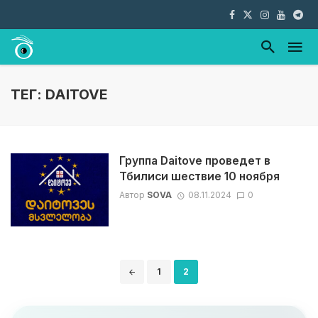
ТЕГ: DAITOVE
Группа Daitove проведет в
Тбилиси шествие 10 ноября
Автор
SOVA
08.11.2024
0
Навигация
1
2
по
записям