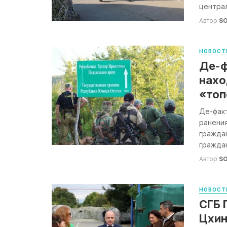
централ
Автор
S
НОВОСТ
Де-ф
нахо
«то
Де-фак
ранени
граждан
граждан
Автор
S
НОВОСТ
СГБ 
Цхин