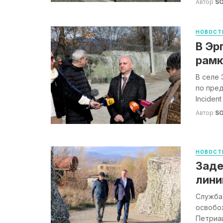
Автор
S
НОВОСТ
В Эр
рамк
В селе 
по пре
Inciden
Автор
S
НОВОСТ
Заде
лини
Служба
освобо
Петриа