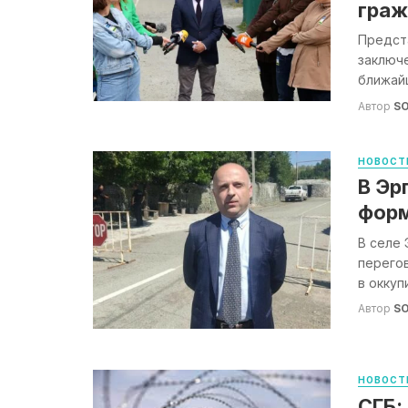
гра
Предста
заключе
ближай
Автор
S
НОВОСТ
В Эр
форм
В селе 
перего
в оккуп
Автор
S
НОВОСТ
СГБ: