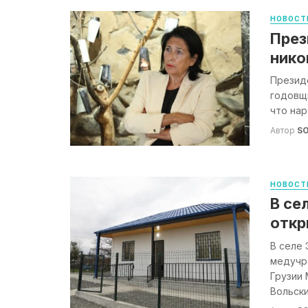
НОВОСТ
През
нико
Президе
годовщи
что нар
Автор
S
НОВОСТ
В се
откр
В селе 
медучр
Грузии 
Вольский