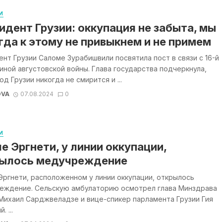
И
идент Грузии: оккупация не забыта, мы
гда к этому не привыкнем и не примем
нт Грузии Саломе Зурабишвили посвятила пост в связи с 16-й
ной августовской войны. Глава государства подчеркнула,
од Грузии никогда не смирится и ...
OVA
07.08.2024
0
И
ле Эргнети, у линии оккупации,
ылось медучреждение
Эргнети, расположенном у линии оккупации, открылось
еждение. Сельскую амбулаторию осмотрел глава Минздрава
Михаил Сарджвеладзе и вице-спикер парламента Грузии Гия
. ...