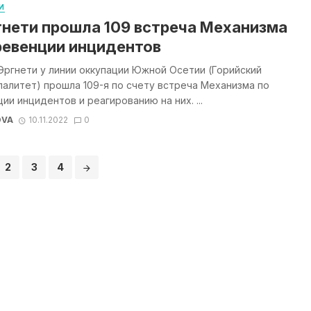
И
гнети прошла 109 встреча Механизма
ревенции инцидентов
Эргнети у линии оккупации Южной Осетии (Горийский
алитет) прошла 109-я по счету встреча Механизма по
ии инцидентов и реагированию на них. ...
OVA
10.11.2022
0
2
3
4