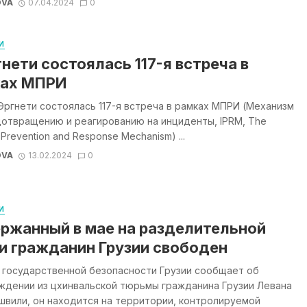
OVA
07.04.2024
0
И
гнети состоялась 117-я встреча в
ах МПРИ
Эргнети состоялась 117-я встреча в рамках МПРИ (Механизм
дотвращению и реагированию на инциденты, IPRM, The
t Prevention and Response Mechanism) ...
OVA
13.02.2024
0
И
ржанный в мае на разделительной
и гражданин Грузии свободен
 государственной безопасности Грузии сообщает об
ждении из цхинвальской тюрьмы гражданина Грузии Левана
швили, он находится на территории, контролируемой