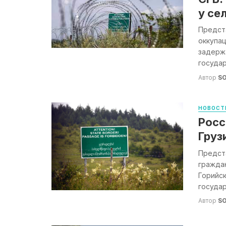
у се
Предста
оккупац
задерж
государ
Автор
S
НОВОСТ
Росс
Груз
Предст
граждан
Горийс
государ
Автор
S