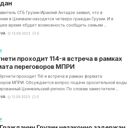
ждан
витель СГБ Грузии Ираклий Антадзе заявил, что в
нии в Цхинвали находятся четверо граждан Грузии. И в
шее время «будет возможность сообщить семьям ...
OVA
13.09.2023
0
И
гнети проходит 114-я встреча в рамках
ата переговоров МПРИ
Эргнети проходит 114-я встреча в рамках формата
воров МПРИ. Обсуждается вопрос подачи оросительной воды
ированный Цхинвальский регион. По словам заместителя ...
OVA
12.09.2023
0
И
 Гражданин Грузии незаконно задержан