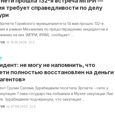
гнети прошла 132-я встреча МПРИ —
ия требует справедливости по делу
ури
Эргнети Горийского муниципалитета 14 мая прошло 132-е
ние в рамках Механизма по предотвращению инцидентов и
ванию на них (МПРИ, IPRM), сообщает ...
OVA
15.05.2026
0
И
идент: не могу не напомнить, что
ети полностью восстановлен на деньги
агентов»
нт Грузии Саломе Зурабишвили посетила Эргнети – село у
ккупации. Глава государства побывала в Музее оккупации Лии
е. Зурабишвили подчеркнула, что оккупация ...
OVA
07.08.2024
0