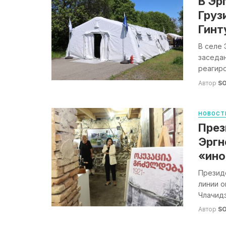
В Эр
Груз
Гинт
В селе 
заседа
реагиро
Автор
S
НОВОСТ
През
Эргн
«ино
Президе
линии о
Члачидз
Автор
S