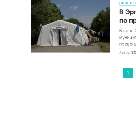
НОВОСТ
В Эр
по п
В селе 
муницип
превенц
Автор
S
Навигация
1
по
записям