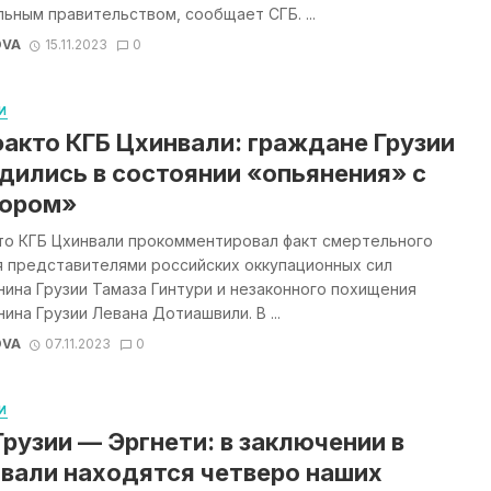
ьным правительством, сообщает СГБ. ...
OVA
15.11.2023
0
И
акто КГБ Цхинвали: граждане Грузии
дились в состоянии «опьянения» с
пором»
то КГБ Цхинвали прокомментировал факт смертельного
я представителями российских оккупационных сил
ина Грузии Тамаза Гинтури и незаконного похищения
ина Грузии Левана Дотиашвили. В ...
OVA
07.11.2023
0
И
Грузии — Эргнети: в заключении в
вали находятся четверо наших