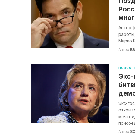
Позд
Росс
мног
Автор ф
работы
Марко Р
Автор
B
НОВОСТ
Экс-
битв
демо
Экс-го
открыт
мечте»,
присоед
Автор
S