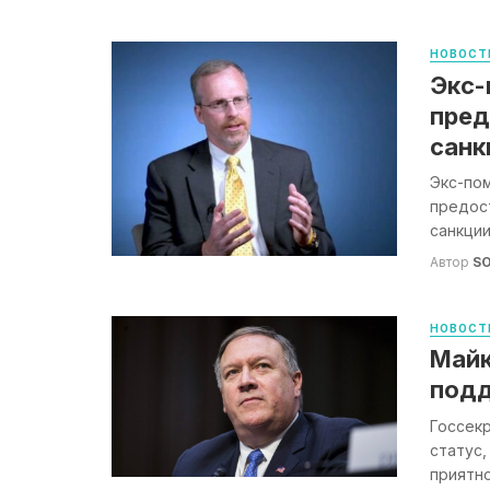
НОВОСТ
Экс-
пред
санк
Экс-по
предост
санкции
Автор
S
НОВОСТ
Майк
подд
Госсек
статус,
приятно