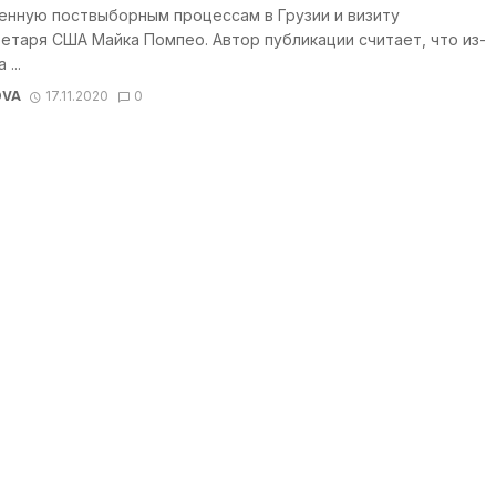
енную поствыборным процессам в Грузии и визиту
етаря США Майка Помпео. Автор публикации считает, что из-
 ...
OVA
17.11.2020
0