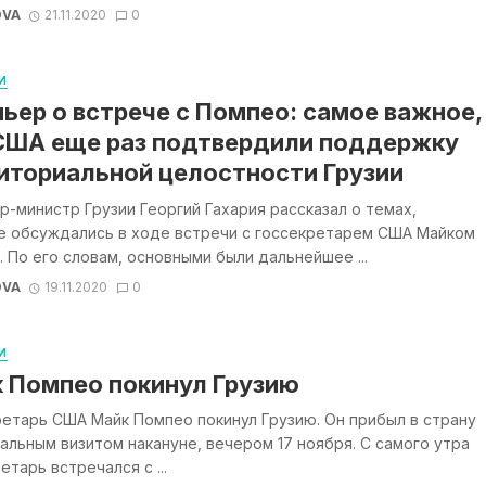
OVA
21.11.2020
0
И
ьер о встрече с Помпео: самое важное,
США еще раз подтвердили поддержку
иториальной целостности Грузии
-министр Грузии Георгий Гахария рассказал о темах,
е обсуждались в ходе встречи с госсекретарем США Майком
 По его словам, основными были дальнейшее ...
OVA
19.11.2020
0
И
 Помпео покинул Грузию
етарь США Майк Помпео покинул Грузию. Он прибыл в страну
альным визитом накануне, вечером 17 ноября. С самого утра
етарь встречался с ...