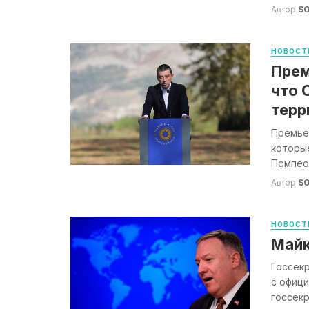
Автор
S
НОВОСТ
Прем
что 
терр
Премьер
которы
Помпео.
Автор
S
НОВОСТ
Майк
Госсекр
с офици
госсекр