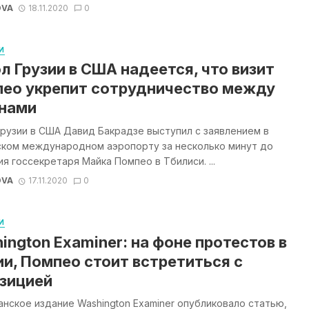
OVA
18.11.2020
0
И
л Грузии в США надеется, что визит
ео укрепит сотрудничество между
нами
рузии в США Давид Бакрадзе выступил с заявлением в
ском международном аэропорту за несколько минут до
я госсекретаря Майка Помпео в Тбилиси. ...
OVA
17.11.2020
0
И
ington Examiner: на фоне протестов в
ии, Помпео стоит встретиться с
зицией
нское издание Washington Examiner опубликовало статью,