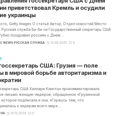
равления госсекретаря США с Днем
ии приветствовал Кремль и осудили
ие украинцы
ото, Getty Images О статье Автор, Отдел новостей Место
, Русская служба Би-би-си Государственный секретарь США
убио поздравил россиян с Днем ...
BC NEWS РУССКАЯ СЛУЖБА
12.06.2025
0
И
госсекретарь США: Грузия — поле
ы в мировой борьбе авторитаризма и
кратии
ссекретарь США Хиллари Клинтон прокомментировала
ое письмо женщин-лидеров, обращенное «Грузинской
 которое подписала и она. «Горжусь тем, что
инилась к лидерам всего мира ...
OVA
10.12.2024
0