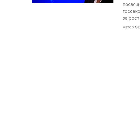
посвящ
госсекр
за роста
Автор
S