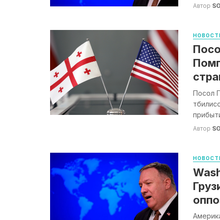
Автор
S
НОВОСТ
Посо
Помп
стра
Посол Г
тбилис
прибыти
Автор
S
НОВОСТ
Wash
Груз
оппо
Америка