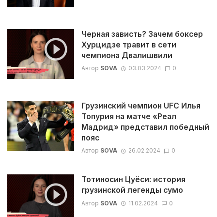
Черная зависть? Зачем боксер
Хурцидзе травит в сети
чемпиона Двалишвили
Автор
SOVA
03.03.2024
0
Грузинский чемпион UFC Илья
Топурия на матче «Реал
Мадрид» представил победный
пояс
Автор
SOVA
26.02.2024
0
Тотиносин Цуёси: история
грузинской легенды сумо
Автор
SOVA
11.02.2024
0