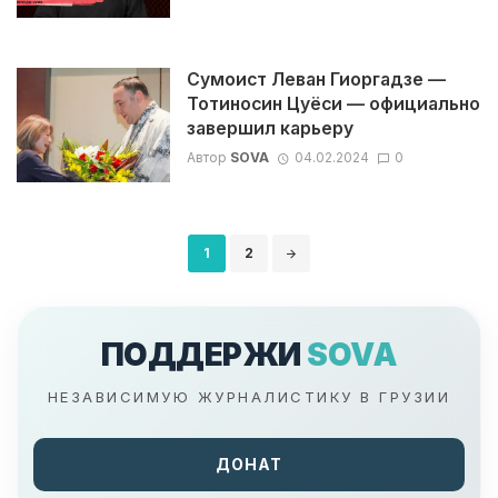
Сумоист Леван Гиоргадзе —
Тотиносин Цуёси — официально
завершил карьеру
Автор
SOVA
04.02.2024
0
Навигация
1
2
по
записям
ПОДДЕРЖИ
SOVA
НЕЗАВИСИМУЮ ЖУРНАЛИСТИКУ В ГРУЗИИ
ДОНАТ