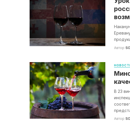
Урок
росс
воз
Накану
Еревану
продукц
Автор
S
НОВОСТ
Минс
каче
В 23 ви
инспек
соответ
предста
Автор
S