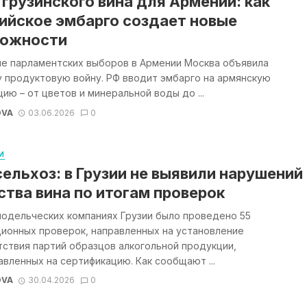
 грузинского вина для Армении: как
ийское эмбарго создает новые
можности
не парламентских выборов в Армении Москва объявила
 продуктовую войну. РФ вводит эмбарго на армянскую
ию – от цветов и минеральной воды до ...
OVA
03.06.2026
0
И
ельхоз: в Грузии не выявили нарушений
ства вина по итогам проверок
нодельческих компаниях Грузии было проведено 55
ционных проверок, направленных на установление
ствия партий образцов алкогольной продукции,
вленных на сертификацию. Как сообщают ...
OVA
30.04.2026
0