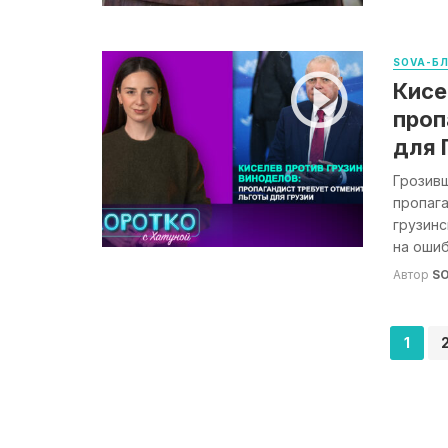
SOVA-Б
Кисе
проп
для 
Грозив
пропаг
грузинс
на ошибк
Автор
S
Навигация
1
по
записям