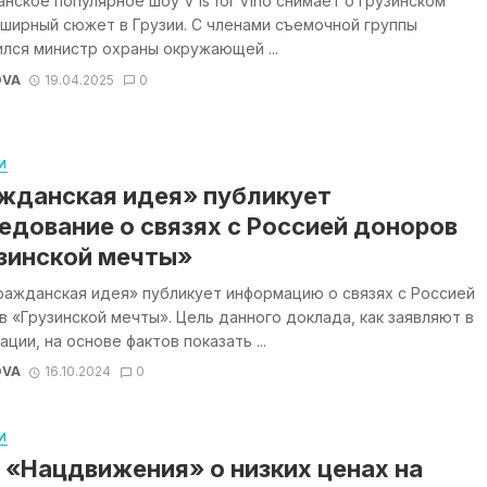
нское популярное шоу V is for Vino снимает о грузинском
ширный сюжет в Грузии. С членами съемочной группы
лся министр охраны окружающей ...
OVA
19.04.2025
0
И
жданская идея» публикует
едование о связях с Россией доноров
зинской мечты»
ражданская идея» публикует информацию о связях с Россией
 «Грузинской мечты». Цель данного доклада, как заявляют в
ации, на основе фактов показать ...
OVA
16.10.2024
0
И
 «Нацдвижения» о низких ценах на