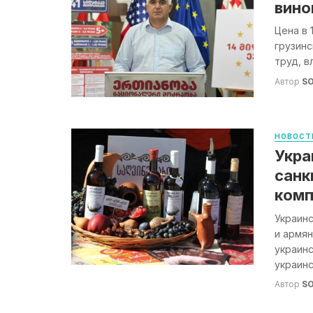
вино
Цена в 
грузин
труд, в
Автор
S
НОВОСТ
Укра
санк
комп
Украинс
и армян
украин
украинс
Автор
S