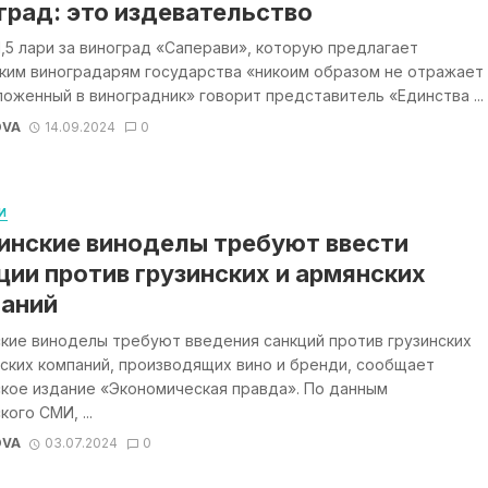
град: это издевательство
1,5 лари за виноград «Саперави», которую предлагает
ским виноградарям государства «никоим образом не отражает
ложенный в виноградник» говорит представитель «Единства ...
OVA
14.09.2024
0
И
инские виноделы требуют ввести
ции против грузинских и армянских
аний
кие виноделы требуют введения санкций против грузинских
ских компаний, производящих вино и бренди, сообщает
ское издание «Экономическая правда». По данным
кого СМИ, ...
OVA
03.07.2024
0