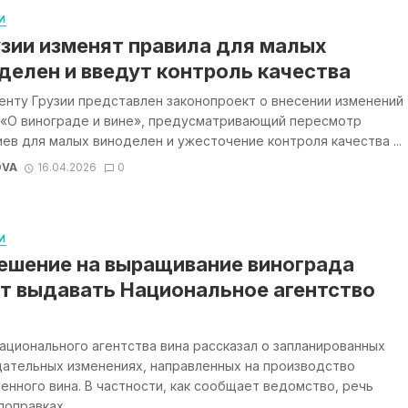
И
узии изменят правила для малых
делен и введут контроль качества
енту Грузии представлен законопроект о внесении изменений
н «О винограде и вине», предусматривающий пересмотр
ев для малых виноделен и ужесточение контроля качества ...
OVA
16.04.2026
0
И
ешение на выращивание винограда
т выдавать Национальное агентство
ационального агентства вина рассказал о запланированных
дательных изменениях, направленных на производство
енного вина. В частности, как сообщает ведомство, речь
оправках ...