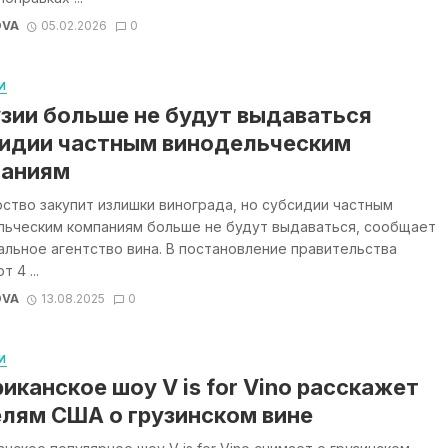
OVA
05.02.2026
0
И
узии больше не будут выдаваться
идии частным винодельческим
паниям
ство закупит излишки винограда, но субсидии частным
льческим компаниям больше не будут выдаваться, сообщает
льное агентство вина. В постановление правительства
т 4 ...
OVA
13.08.2025
0
И
иканское шоу V is for Vino расскажет
лям США о грузинском вине