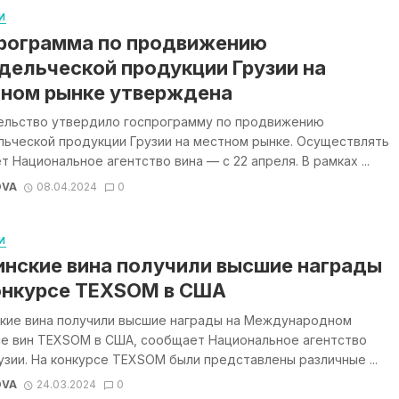
И
рограмма по продвижению
дельческой продукции Грузии на
ном рынке утверждена
ельство утвердило госпрограмму по продвижению
льческой продукции Грузии на местном рынке. Осуществлять
т Национальное агентство вина — с 22 апреля. В рамках ...
OVA
08.04.2024
0
И
инские вина получили высшие награды
онкурсе TEXSOM в США
ские вина получили высшие награды на Международном
се вин TEXSOM в США, сообщает Национальное агентство
узии. На конкурсе TEXSOM были представлены различные ...
OVA
24.03.2024
0