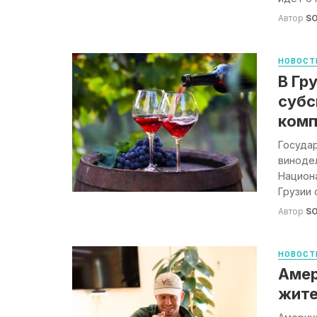
Автор
S
НОВОСТ
В Гр
субс
ком
Государ
виноде
Национа
Грузии о
Автор
S
НОВОСТ
Амер
жите