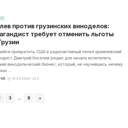
ЛОГ
лев против грузинских виноделов:
агандист требует отменить льготы
Грузии
шийся превратить США в радиоактивный пепел кремлевский
андист Дмитрий Киселев решил для начала испепелить
кий винодельческий бизнес, который, не научившись ничему
ах ...
OVA
14.03.2024
0
2
3
...
8