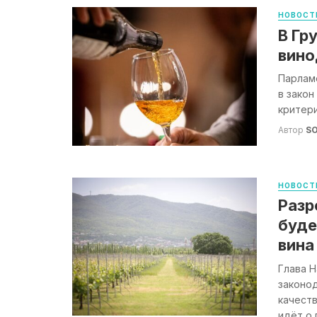
НОВОСТ
В Гр
вино
Парлам
в зако
критери
Автор
S
НОВОСТ
Разр
буде
вина
Глава Н
законо
качеств
идёт о п