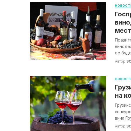
НОВОСТ
Госп
вино
мест
Правит
виноде
ее буде
Автор
S
НОВОСТ
Груз
на к
Грузин
конкур
вина Гр
Автор
S