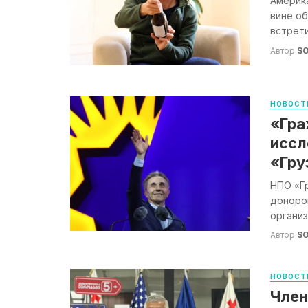
Америка
вине об
встрети
Автор
S
НОВОСТ
«Гра
иссл
«Гру
НПО «Г
доноров
организ
Автор
S
НОВОСТ
Член