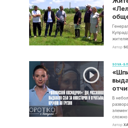
Жите
«Лел
обще
Генерал
Купрад
жителям
Автор
S
SOVA-Б
«Шпи
выда
отчи
В небо
развор
элемен
сложно .
Автор
Х