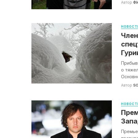
Автор
Ф
НОВОСТ
Член
спец
Гури
Прибыв
о тяжел
Основно
Автор
S
НОВОСТ
Прем
Запа
Премьер