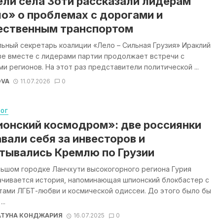
ли села Зоти рассказали лидерам
о» о проблемах с дорогами и
ственным транспортом
ьный секретарь коалиции «Лело – Сильная Грузия» Ираклий
зе вместе с лидерами партии продолжает встречи с
и регионов. На этот раз представители политической ...
OVA
11.07.2026
0
ЛОГ
онский космодром»: две россиянки
вали себя за инвесторов и
тывались Кремлю по Грузии
льшом городке Ланчхути высокогорного региона Гурия
ачивается история, напоминающая шпионский блокбастер с
тами ЛГБТ-любви и космической одиссеи. До этого было бы
..
АТУНА КОНДЖАРИЯ
16.07.2025
0