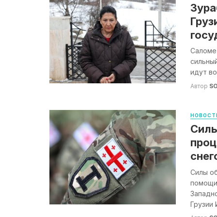
Зура
Груз
госу
Саломе 
сильный
идут во
Автор
S
НОВОСТ
Силы
проц
снег
Силы об
помощи
Западн
Грузии И