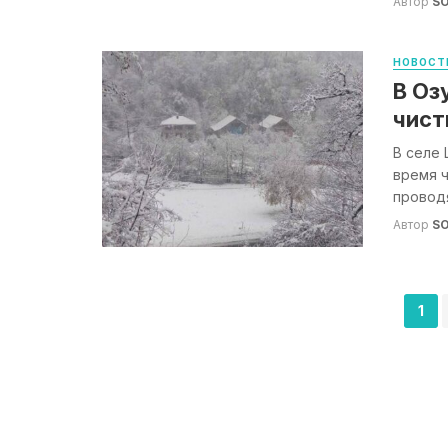
Автор
S
НОВОСТ
В Оз
чист
В селе
время ч
проводя
Автор
S
Навигация
1
по
записям