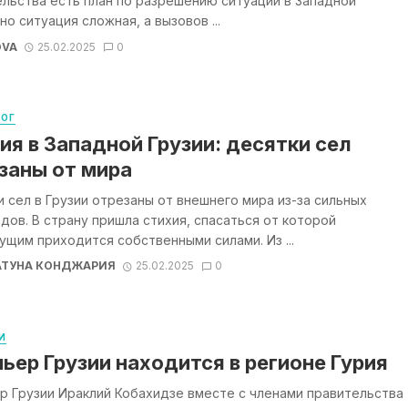
льства есть план по разрешению ситуации в Западной
 но ситуация сложная, а вызовов ...
OVA
25.02.2025
0
ЛОГ
ия в Западной Грузии: десятки сел
заны от мира
 сел в Грузии отрезаны от внешнего мира из-за сильных
дов. В страну пришла стихия, спасаться от которой
щим приходится собственными силами. Из ...
АТУНА КОНДЖАРИЯ
25.02.2025
0
И
ьер Грузии находится в регионе Гурия
р Грузии Ираклий Кобахидзе вместе с членами правительства