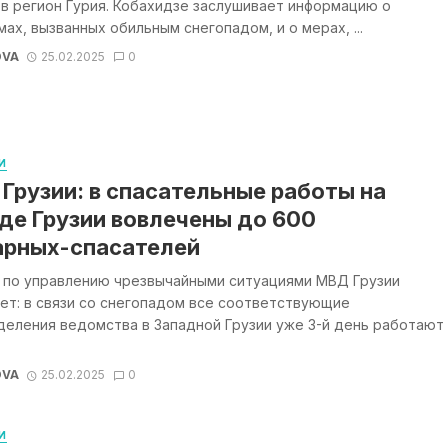
в регион Гурия. Кобахидзе заслушивает информацию о
ах, вызванных обильным снегопадом, и о мерах, ...
OVA
25.02.2025
0
И
Грузии: в спасательные работы на
де Грузии вовлечены до 600
рных-спасателей
 по управлению чрезвычайными ситуациями МВД Грузии
ет: в связи со снегопадом все соответствующие
деления ведомства в Западной Грузии уже 3-й день работают
OVA
25.02.2025
0
И