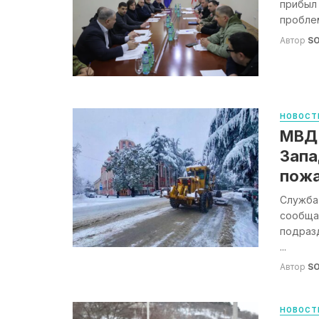
прибыл 
проблем
Автор
S
НОВОСТ
МВД 
Запа
пожа
Служба
сообща
подраз
...
Автор
S
НОВОСТ