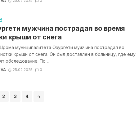
OVA
25.02.2025
0
И
ургети мужчина пострадал во время
ки крыши от снега
 Шрома муниципалитета Озургети мужчина пострадал во
истки крыши от снега. Он был доставлен в больницу, где ему
т обследование. По ...
OVA
25.02.2025
0
2
3
4