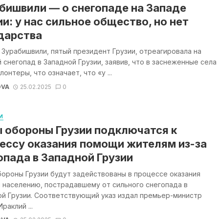
бишвили — о снегопаде на Западе
ии: у нас сильное общество, но нет
дарства
Зурабишвили, пятый президент Грузии, отреагировала на
 снегопад в Западной Грузии, заявив, что в заснеженные села
лонтеры, что означает, что «у ...
OVA
25.02.2025
0
И
 обороны Грузии подключатся к
ессу оказания помощи жителям из-за
опада в Западной Грузии
ороны Грузии будут задействованы в процессе оказания
 населению, пострадавшему от сильного снегопада в
ой Грузии. Соответствующий указ издал премьер-министр
раклий ...