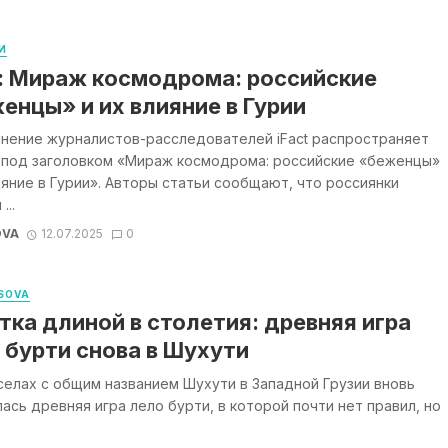
И
t: Мираж космодрома: российские
енцы» и их влияние в Гурии
нение журналистов-расследователей iFact распространяет
 под заголовком «Мираж космодрома: российские «беженцы»
ияние в Гурии». Авторы статьи сообщают, что россиянки
...
OVA
12.07.2025
0
SOVA
тка длиной в столетия: древняя игра
 бурти снова в Шухути
селах с общим названием Шухути в Западной Грузии вновь
ась древняя игра лело бурти, в которой почти нет правил, но