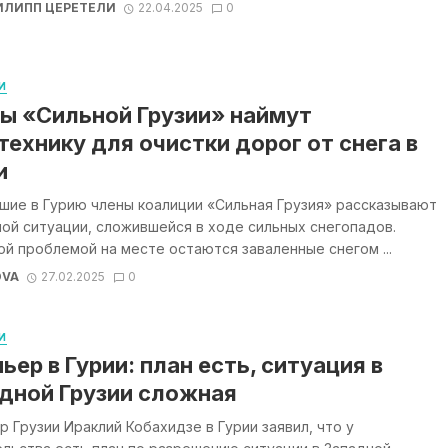
ИЛИПП ЦЕРЕТЕЛИ
22.04.2025
0
И
ы «Сильной Грузии» наймут
технику для очистки дорог от снега в
и
шие в Гурию члены коалиции «Сильная Грузия» рассказывают
ой ситуации, сложившейся в ходе сильных снегопадов.
й проблемой на месте остаются заваленные снегом ...
OVA
27.02.2025
0
И
ьер в Гурии: план есть, ситуация в
дной Грузии сложная
 Грузии Ираклий Кобахидзе в Гурии заявил, что у