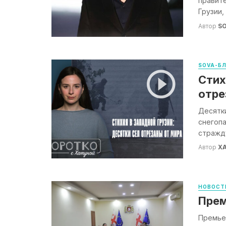
правите
Грузии,
Автор
S
SOVA-Б
Стих
отре
Десятки
снегопа
стражду
Автор
Х
НОВОСТ
Прем
Премье