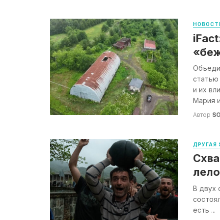
НОВОСТ
iFac
«беж
Объеди
статью
и их вл
Мария и 
Автор
S
ДРУГАЯ 
Схва
лело
В двух 
состоял
есть ...