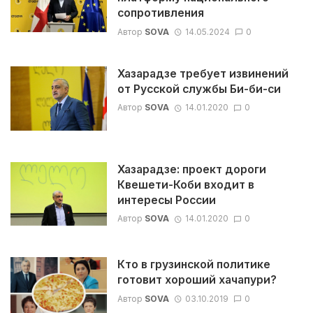
сопротивления
Автор
SOVA
14.05.2024
0
Хазарадзе требует извинений
от Русской службы Би-би-си
Автор
SOVA
14.01.2020
0
Хазарадзе: проект дороги
Квешети-Коби входит в
интересы России
Автор
SOVA
14.01.2020
0
Кто в грузинской политике
готовит хороший хачапури?
Автор
SOVA
03.10.2019
0