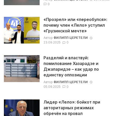
0
«Прозрел» или «переобулся»:
почему член «Лело» уступил
«Грузинской мечте»
Автор
ФИЛИПП ЦЕРЕТЕЛИ
23.09.2025
0
Разделяй и властвуй:
помилование Хазарадзе и
Джапаридзе – как удар по
единству оппозиции
Автор
ФИЛИПП ЦЕРЕТЕЛИ
05.09.2025
0
Лидер «Лело»: бойкот при
авторитарных режимах
обречён на провал