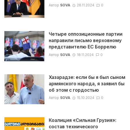
Автор
SOVA
26.11.2024
0
Четыре оппозиционные партии
направили письмо верховному
представителю ЕС Боррелю
Автор
SOVA
18.11.2024
0
Хазарадзе: если бы я был сыном
армянского народа, я заявил бы
об этом с гордостью
Автор
SOVA
15.10.2024
0
Коалиция «Сильная Грузия»:
состав технического