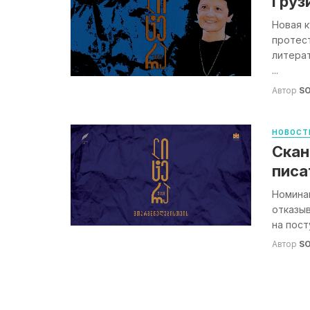
Груз
Новая к
протес
литерат
...
Автор
S
НОВОСТ
Скан
писа
Номинан
отказыв
на пост
Автор
S