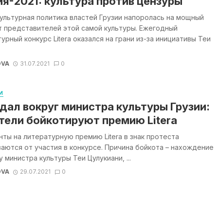
ия-2021: культура против цензуры
ультурная политика властей Грузии напоролась на мощный
т представителей этой самой культуры. Ежегодный
урный конкурс Litera оказался на грани из-за инициативы Теи
OVA
31.07.2021
0
И
дал вокруг министра культуры Грузии:
тели бойкотируют премию Litera
ты на литературную премию Litera в знак протеста
аются от участия в конкурсе. Причина бойкота – нахождение
у министра культуры Теи Цулукиани, ...
OVA
29.07.2021
0