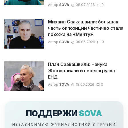
Автор
SOVA
08.07.2026
0
Михаил Саакашвили: большая
часть оппозиции частично стала
похожа на «Мечту»
Автор
SOVA
30.06.2026
0
План Саакашвили: Нанука
Жоржолиани и перезагрузка
ЕНД
Автор
SOVA
18.06.2026
0
ПОДДЕРЖИ
SOVA
НЕЗАВИСИМУЮ ЖУРНАЛИСТИКУ В ГРУЗИИ