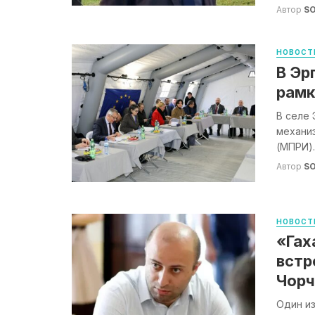
Автор
S
НОВОСТ
В Эр
рамк
В селе 
механи
(МПРИ).
Автор
S
НОВОСТ
«Гах
встр
Чорч
Один из