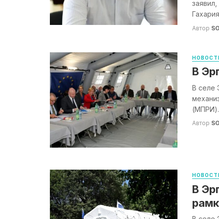
заявил,
Гахария
Автор
S
НОВОСТ
В Эр
В селе 
механи
(МПРИ).
Автор
S
НОВОСТ
В Эр
рамк
В селе 