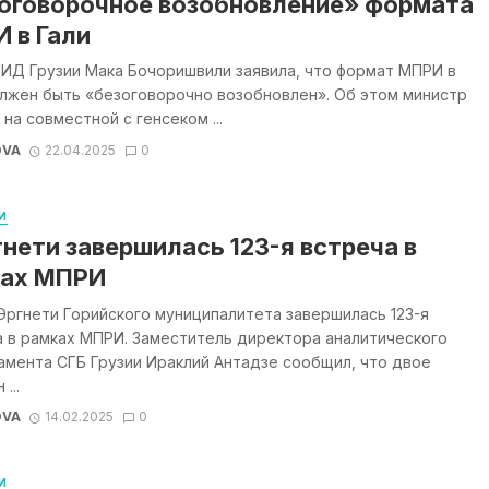
оговорочное возобновление» формата
 в Гали
ИД Грузии Мака Бочоришвили заявила, что формат МПРИ в
олжен быть «безоговорочно возобновлен». Об этом министр
 на совместной с генсеком ...
OVA
22.04.2025
0
И
гнети завершилась 123-я встреча в
ах МПРИ
Эргнети Горийского муниципалитета завершилась 123-я
 в рамках МПРИ. Заместитель директора аналитического
мента СГБ Грузии Ираклий Антадзе сообщил, что двое
...
OVA
14.02.2025
0
И