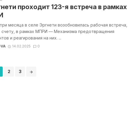
гнети проходит 123-я встреча в рамках
И
три месяца в селе Эргнети возобновилась рабочая встреча,
по счету, в рамках МПРИ — Механизма предотвращения
тов и реагирования на них. ...
OVA
14.02.2025
0
2
3