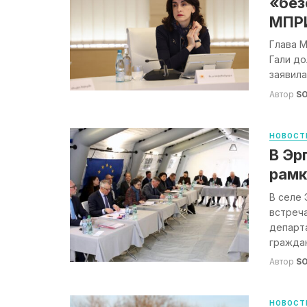
«без
МПРИ
Глава М
Гали д
заявила
Автор
S
НОВОСТ
В Эр
рамк
В селе 
встреча
департа
граждан 
Автор
S
НОВОСТ