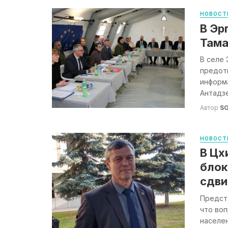
НОВОСТ
В Эр
Тама
В селе 
предот
информ
Антадзе 
Автор
S
НОВОСТ
В Цх
блок
сдви
Предста
что воп
населен