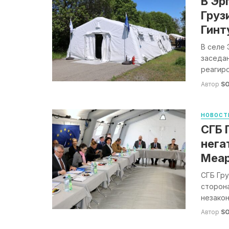
В Эр
Груз
Гинт
В селе 
заседа
реагиро
Автор
S
НОВОСТ
СГБ 
нега
Меа
СГБ Гру
сторон
незакон
Автор
S