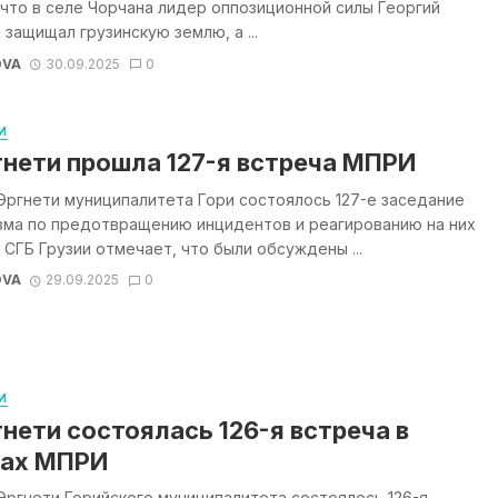
 что в селе Чорчана лидер оппозиционной силы Георгий
 защищал грузинскую землю, а ...
OVA
30.09.2025
0
И
гнети прошла 127-я встреча МПРИ
Эргнети муниципалитета Гори состоялось 127-е заседание
зма по предотвращению инцидентов и реагированию на них
 СГБ Грузии отмечает, что были обсуждены ...
OVA
29.09.2025
0
И
гнети состоялась 126-я встреча в
ах МПРИ
Эргнети Горийского муниципалитета состоялось 126-я