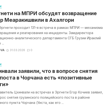
И
гнети на МПРИ обсудят возвращение
р Меаракишвили в Ахалгори
Эргнети проходит 131-я встреча в рамках МПРИ — механизма
вращения и реагирования на инциденты. Замдиректора
ационно-аналитического департамента СГБ Грузии Ираклий
...
OVA
31.03.2026
0
И
инвали заявили, что в вопросе снятия
поста в Чорчана есть «позитивные
ги»
витель Цхинвали на встречах в Эргнети Егор Кочиев заявил,
рос снятия грузинского полицейского поста в районе
ного пункта Чорчана (Уиста, как его ...