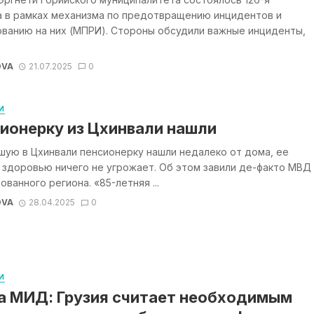
а в рамках механизма по предотвращению инцидентов и
ованию на них (МПРИ). Стороны обсудили важные инциденты,
OVA
21.07.2025
0
И
ионерку из Цхинвали нашли
шую в Цхинвали пенсионерку нашли недалеко от дома, ее
 здоровью ничего не угрожает. Об этом завили де-факто МВД
ованного региона. «85-летняя ...
OVA
28.04.2025
0
И
а МИД: Грузия считает необходимым