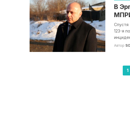
В Эр
МПР
Спустя 
123-я 
инциден
Автор
S
Навигация
1
по
записям