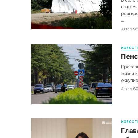
встреч
реагир
...
Автор
S
НОВОСТ
Пенс
Пропав
жизни и
оккупир
Автор
S
НОВОСТ
Глав