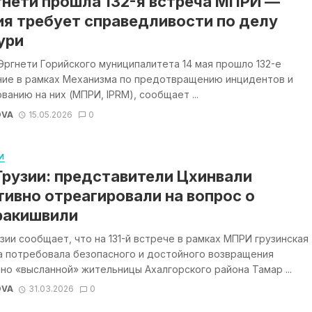
гнети прошла 132-я встреча МПРИ —
ия требует справедливости по делу
ури
Эргнети Горийского муниципалитета 14 мая прошло 132-е
ние в рамках Механизма по предотвращению инцидентов и
ванию на них (МПРИ, IPRM), сообщает ...
OVA
15.05.2026
0
И
Грузии: представители Цхинвали
тивно отреагировали на вопрос о
ракишвили
зии сообщает, что на 131-й встрече в рамках МПРИ грузинская
а потребовала безопасного и достойного возвращения
но «высланной» жительницы Ахалгорского района Тамар ...
OVA
31.03.2026
0