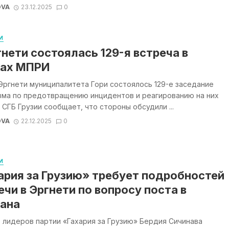
OVA
23.12.2025
0
И
гнети состоялась 129-я встреча в
ах МПРИ
Эргнети муниципалитета Гори состоялось 129-е заседание
зма по предотвращению инцидентов и реагированию на них
 СГБ Грузии сообщает, что стороны обсудили ...
OVA
22.12.2025
0
И
ария за Грузию» требует подробностей
ечи в Эргнети по вопросу поста в
ана
 лидеров партии «Гахария за Грузию» Бердия Сичинава