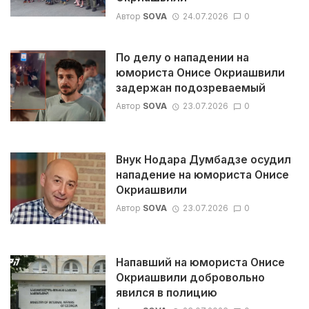
Автор
SOVA
24.07.2026
0
По делу о нападении на
юмориста Онисе Окриашвили
задержан подозреваемый
Автор
SOVA
23.07.2026
0
Внук Нодара Думбадзе осудил
нападение на юмориста Онисе
Окриашвили
Автор
SOVA
23.07.2026
0
Напавший на юмориста Онисе
Окриашвили добровольно
явился в полицию