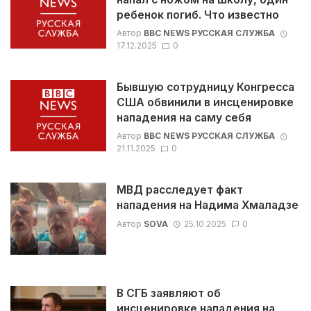
ребенок погиб. Что известно
Автор
BBC NEWS РУССКАЯ СЛУЖБА
17.12.2025
0
Бывшую сотрудницу Конгресса
США обвинили в инсценировке
нападения на саму себя
Автор
BBC NEWS РУССКАЯ СЛУЖБА
21.11.2025
0
МВД расследует факт
нападения на Надима Хмаладзе
Автор
SOVA
25.10.2025
0
В СГБ заявляют об
инсценировке нападения на