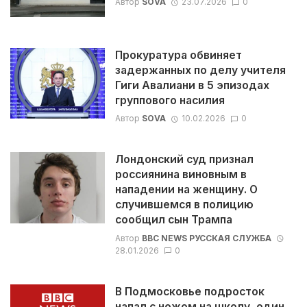
Автор
SOVA
23.07.2026
0
Прокуратура обвиняет
задержанных по делу учителя
Гиги Авалиани в 5 эпизодах
группового насилия
Автор
SOVA
10.02.2026
0
Лондонский суд признал
россиянина виновным в
нападении на женщину. О
случившемся в полицию
сообщил сын Трампа
Автор
BBC NEWS РУССКАЯ СЛУЖБА
28.01.2026
0
В Подмосковье подросток
напал c ножом на школу, один