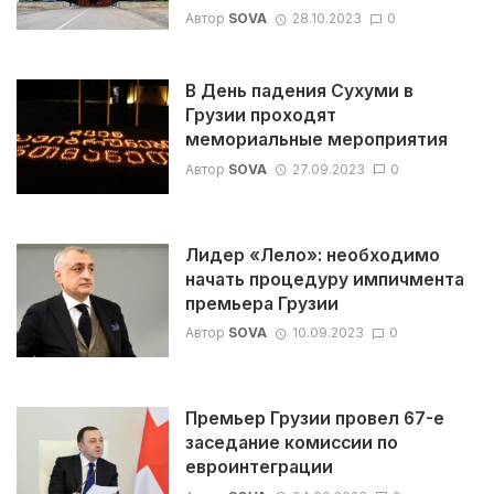
Автор
SOVA
28.10.2023
0
В День падения Сухуми в
Грузии проходят
мемориальные мероприятия
Автор
SOVA
27.09.2023
0
Лидер «Лело»: необходимо
начать процедуру импичмента
премьера Грузии
Автор
SOVA
10.09.2023
0
Премьер Грузии провел 67-е
заседание комиссии по
евроинтеграции