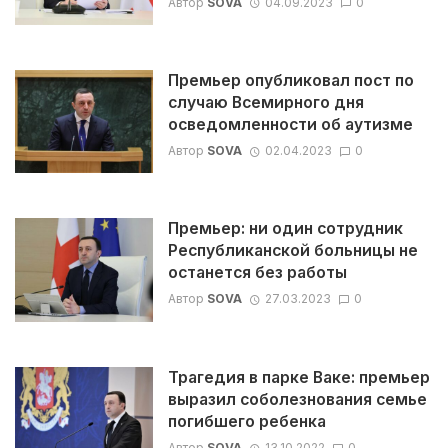
Автор
SOVA
04.09.2023
0
Премьер опубликовал пост по
случаю Всемирного дня
осведомленности об аутизме
Автор
SOVA
02.04.2023
0
Премьер: ни один сотрудник
Республиканской больницы не
останется без работы
Автор
SOVA
27.03.2023
0
Трагедия в парке Ваке: премьер
выразил соболезнования семье
погибшего ребенка
Автор
SOVA
13.10.2022
0