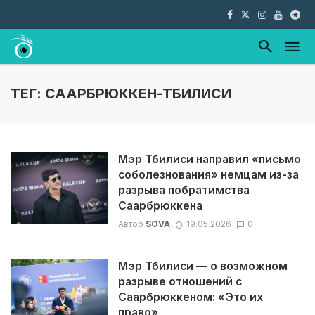
ТЕГ: СААРБРЮККЕН-ТБИЛИСИ
Мэр Тбилиси направил «письмо
соболезнования» немцам из-за
разрыва побратимства
Саарбрюккена
Автор
SOVA
19.05.2026
0
Мэр Тбилиси — о возможном
разрыве отношений с
Саарбрюккеном: «Это их
право»