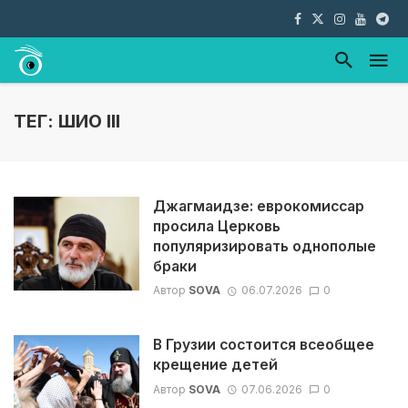
ТЕГ: ШИО III
Джагмаидзе: еврокомиссар
просила Церковь
популяризировать однополые
браки
Автор
SOVA
06.07.2026
0
В Грузии состоится всеобщее
крещение детей
Автор
SOVA
07.06.2026
0