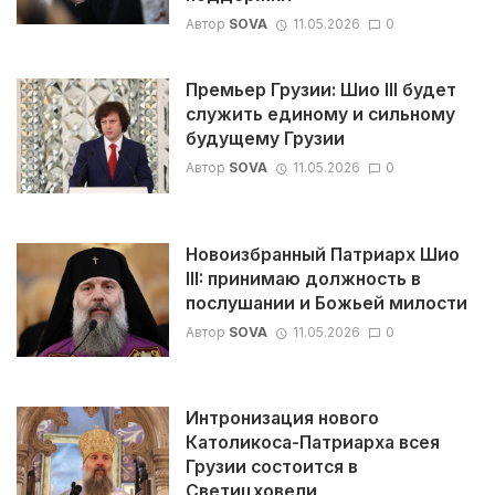
Автор
SOVA
11.05.2026
0
Премьер Грузии: Шио III будет
служить единому и сильному
будущему Грузии
Автор
SOVA
11.05.2026
0
Новоизбранный Патриарх Шио
III: принимаю должность в
послушании и Божьей милости
Автор
SOVA
11.05.2026
0
Интронизация нового
Католикоса-Патриарха всея
Грузии состоится в
Светицховели