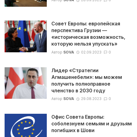
Совет Европы: европейская
перспектива Грузии —
«историческая возможность,
которую нельзя упускать»
Автор
SOVA
02.09.2023
0
Лидер «Стратегии
Агмашенебели»: мы можем
получить полноправное
членство в 2030 году
Автор
SOVA
29.08.2023
0
Офис Совета Европы:
соболезнуем семьям и друзьям
погибших в Шови