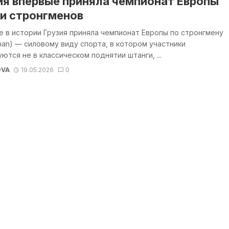
ия впервые приняла чемпионат Европы
и стронгменов
 в истории Грузия приняла чемпионат Европы по стронгмену
man) — силовому виду спорта, в котором участники
ются не в классическом поднятии штанги, ...
OVA
19.05.2026
0