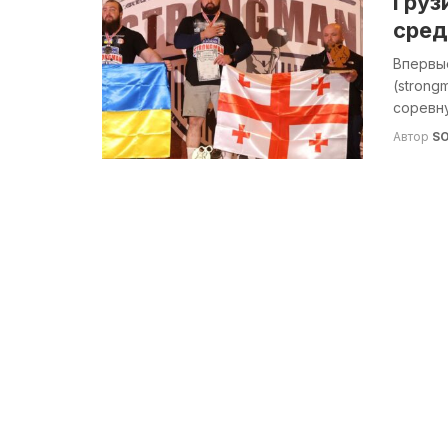
Груз
сред
Впервые
(strong
соревну
Автор
S