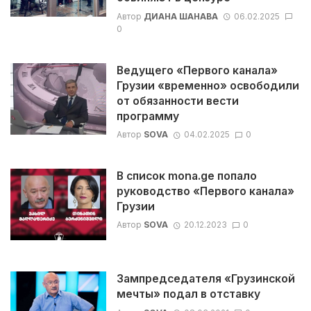
Автор
ДИАНА ШАНАВА
06.02.2025
0
Ведущего «Первого канала»
Грузии «временно» освободили
от обязанности вести
программу
Автор
SOVA
04.02.2025
0
В список mona.ge попало
руководство «Первого канала»
Грузии
Автор
SOVA
20.12.2023
0
Зампредседателя «Грузинской
мечты» подал в отставку