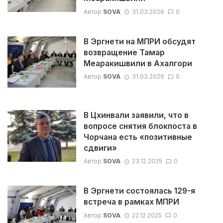
Автор
SOVA
31.03.2026
0
В Эргнети на МПРИ обсудят
возвращение Тамар
Меаракишвили в Ахалгори
Автор
SOVA
31.03.2026
0
В Цхинвали заявили, что в
вопросе снятия блокпоста в
Чорчана есть «позитивные
сдвиги»
Автор
SOVA
23.12.2025
0
В Эргнети состоялась 129-я
встреча в рамках МПРИ
Автор
SOVA
22.12.2025
0