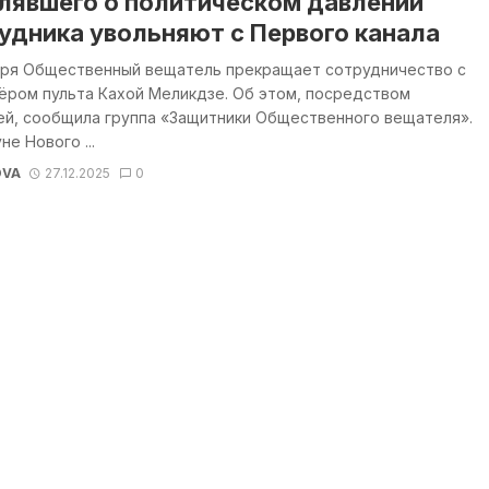
лявшего о политическом давлении
удника увольняют с Первого канала
варя Общественный вещатель прекращает сотрудничество с
ёром пульта Кахой Меликдзе. Об этом, посредством
ей, сообщила группа «Защитники Общественного вещателя».
не Нового ...
OVA
27.12.2025
0