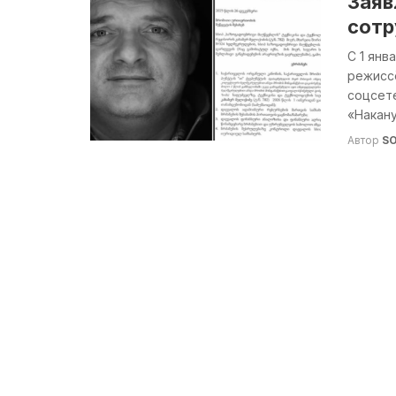
Заяв
сотр
С 1 ян
режисс
соцсет
«Накану
Автор
S