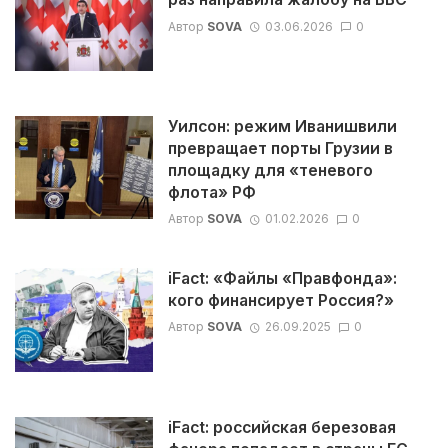
Автор
SOVA
03.06.2026
0
Уилсон: режим Иванишвили
превращает порты Грузии в
площадку для «теневого
флота» РФ
Автор
SOVA
01.02.2026
0
iFact: «Файлы «Правфонда»:
кого финансирует Россия?»
Автор
SOVA
26.09.2025
0
iFact: российская березовая