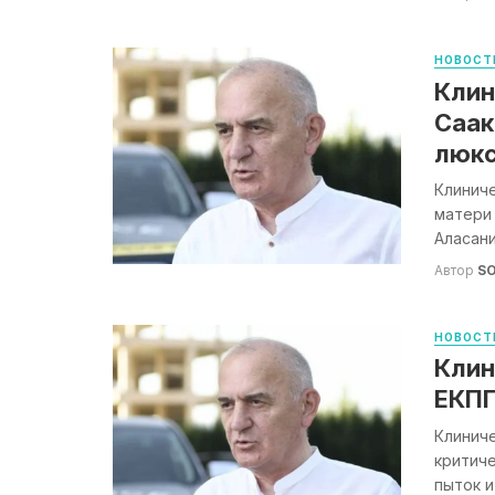
НОВОСТ
Клин
Саак
люк
Клинич
матери 
Аласани
Автор
S
НОВОСТ
Клин
ЕКПП
Клинич
критич
пыток 