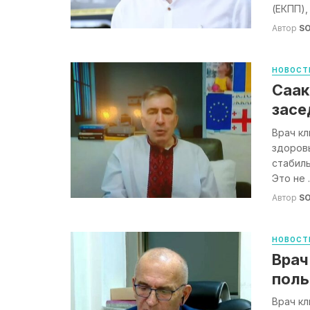
(ЕКПП),
Автор
S
НОВОСТ
Саак
засе
Врач кл
здоров
стабиль
Это не ..
Автор
S
НОВОСТ
Врач
поль
Врач кл