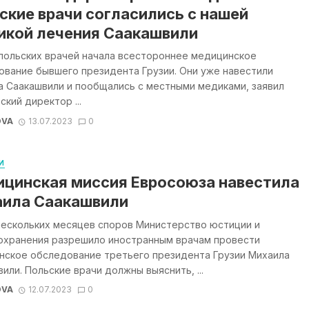
ские врачи согласились с нашей
икой лечения Саакашвили
 польских врачей начала всестороннее медицинское
ование бывшего президента Грузии. Они уже навестили
а Саакашвили и пообщались с местными медиками, заявил
ский директор ...
OVA
13.07.2023
0
И
цинская миссия Евросоюза навестила
ила Саакашвили
нескольких месяцев споров Министерство юстиции и
охранения разрешило иностранным врачам провести
нское обследование третьего президента Грузии Михаила
или. Польские врачи должны выяснить, ...
OVA
12.07.2023
0