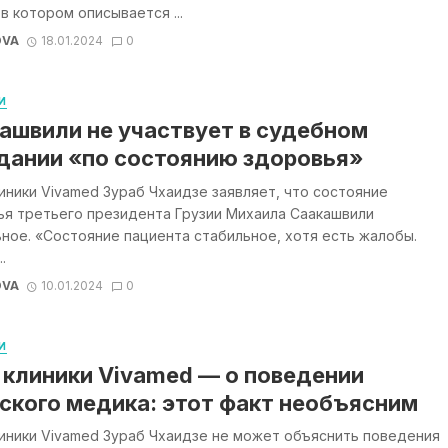
 в котором описывается ...
OVA
18.01.2024
0
И
ашвили не участвует в судебном
дании «по состоянию здоровья»
иники Vivamed Зураб Чхаидзе заявляет, что состояние
ья третьего президента Грузии Михаила Саакашвили
ное. «Состояние пациента стабильное, хотя есть жалобы.
.
OVA
10.01.2024
0
И
 клиники Vivamed — о поведении
ского медика: этот факт необъясним
иники Vivamed Зураб Чхаидзе не может объяснить поведения