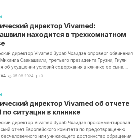
И
ический директор Vivamed:
ашвили находится в трехкомнатном
се
еский директор Vivamed Зураб Чхаидзе опроверг обвинения
Михаила Саакашвили, третьего президента Грузии, Гиули
я об ухудшении условий содержания в клинике ее сына. ...
OVA
05.08.2024
0
И
ический директор Vivamed об отчете
 по ситуации в клинике
еский директор Vivamed Зураб Чхаидзе прокомментировал
еский отчет Европейского комитета по предотвращению
и бесчеловечного или унижающего достоинство обращения