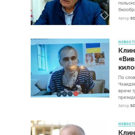
польск
биообра
Автор
S
НОВОСТ
Клин
«Вив
кило
По слов
Чхаидзе
врачи 
президе
Автор
S
НОВОСТ
Клин