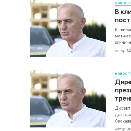
НОВОСТ
В кл
пост
В клини
митинге
клиниче
Автор
S
НОВОСТ
Дире
през
трен
Директо
доктор
Саакашв
Автор
S