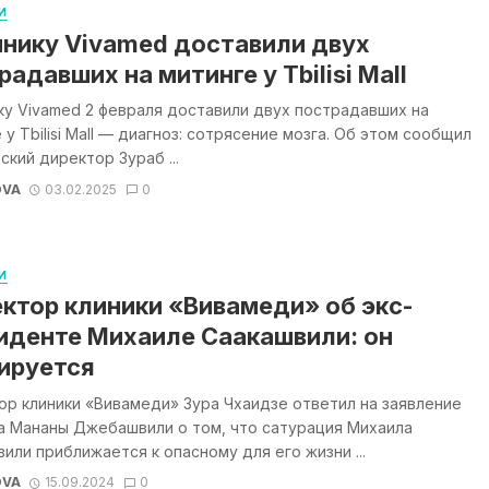
И
инику Vivamed доставили двух
радавших на митинге у Tbilisi Mall
ку Vivamed 2 февраля доставили двух пострадавших на
 у Tbilisi Mall — диагноз: сотрясение мозга. Об этом сообщил
ский директор Зураб ...
OVA
03.02.2025
0
И
ктор клиники «Вивамеди» об экс-
иденте Михаиле Саакашвили: он
ируется
р клиники «Вивамеди» Зура Чхаидзе ответил на заявление
а Мананы Джебашвили о том, что сатурация Михаила
или приближается к опасному для его жизни ...
OVA
15.09.2024
0