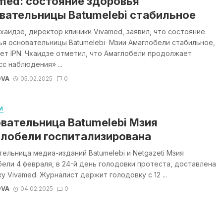
med: состояние здоровья
вательницы Batumelebi стабильное
хаидзе, директор клиники Vivamed, заявил, что состояние
я основательницы Batumelebi Мзии Амаглобели стабильное,
т IPN. Чхаидзе отметил, что Амаглобели продолжает
с наблюдения» ...
OVA
05.02.2025
0
И
вательница Batumelebi Мзия
лобели госпитализирована
ельница медиа-изданий Batumelebi и Netgazeti Мзия
ели 4 февраля, в 24-й день голодовки протеста, доставлена
ку Vivamed. Журналист держит голодовку с 12 ...
OVA
04.02.2025
0