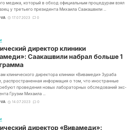
ого медика, который в обход официальным процедурам взял
зец у третьего президента Михаила Саакашвили ...
OVA
17.07.2023
0
И
ический директор клиники
амеди»: Саакашвили набрал больше 1
грамма
ам клинического директора клиники «Вивамеди» Зураба
, распространенная информация о том, что иностранные
требуют проведения новых лабораторных обследований экс-
нта Грузии Михаила ...
OVA
14.07.2023
0
И
ический директор «Вивамеди»: