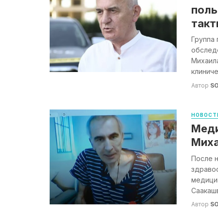
поль
такт
Группа
обслед
Михаил
клиниче
Автор
S
НОВОСТ
Меди
Миха
После 
здраво
медици
Саакашв
Автор
S