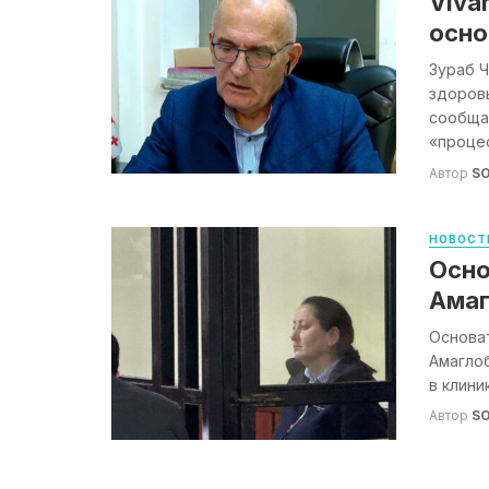
Viva
осно
Зураб Ч
здоровь
сообщае
«процес
Автор
S
НОВОСТ
Осно
Амаг
Основат
Амаглоб
в клини
Автор
S