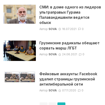
СМИ: в доме одного из лидеров
ультраправых Гурама
Палавандишвили ведется
обыск
Автор
SOVA
16.07.2021
0
Грузинские радикалы обещают
сорвать марш ЛГБТ
Автор
SOVA
24.06.2021
0
Фейковые аккаунты: Facebook
удалил страницы грузинской
антилиберальной сети
Автор
SOVA
07.11.2020
0
Навигация