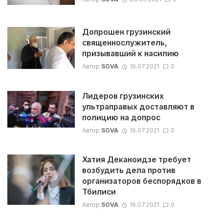
Допрошен грузинский
священнослужитель,
призывавший к насилию
Автор
SOVA
16.07.2021
0
Лидеров грузинских
ультраправых доставляют в
полицию на допрос
Автор
SOVA
16.07.2021
0
Хатия Деканоидзе требует
возбудить дела против
организаторов беспорядков в
Тбилиси
Автор
SOVA
16.07.2021
0