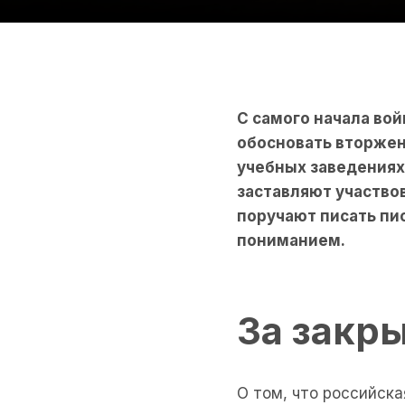
С самого начала во
обосновать вторжен
учебных заведениях 
заставляют участво
поручают писать пис
пониманием.
За закр
О том, что российск