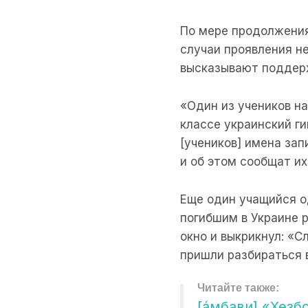
По мере продолжения
случаи проявления н
высказывают поддер
«Один из учеников на
классе украинский г
[учеников] имена зап
и об этом сообщат и
Еще один учащийся о
погибшим в Украине 
окно и выкрикнул: «С
пришли разбираться в
[áмбави] «Хезб