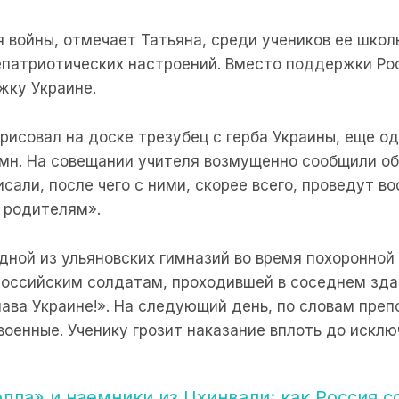
 войны, отмечает Татьяна, среди учеников ее шко
епатриотических настроений. Вместо поддержки Рос
жку Украине.
рисовал на доске трезубец с герба Украины, еще од
имн. На совещании учителя возмущенно сообщили об
исали, после чего с ними, скорее всего, проведут 
х родителям».
дной из ульяновских гимназий во время похоронной
российским солдатам, проходившей в соседнем здан
лава Украине!». На следующий день, по словам преп
оенные. Ученику грозит наказание вплоть до исклю
олла» и наемники из Цхинвали: как Россия с