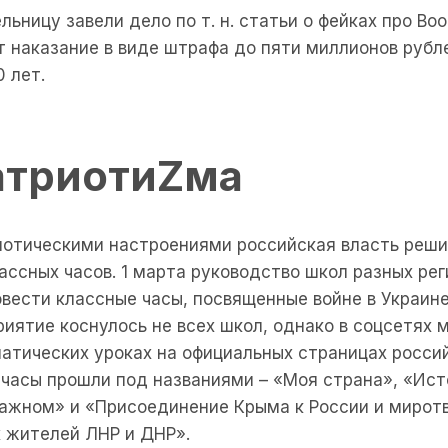
ельницу завели дело по т. н. статьи о фейках про В
 наказание в виде штрафа до пяти миллионов рубл
0 лет.
атриоти
Z
ма
иотическими настроениями российская власть реш
ассных часов. 1 марта руководство школ разных ре
овести классные часы, посвященные войне в Украин
риятие коснулось не всех школ, однако в соцсетях 
матических уроках на официальных страницах росси
 часы прошли под названиями – «Моя страна», «Ис
важном» и «Присоединение Крыма к России и мирот
 жителей ЛНР и ДНР».