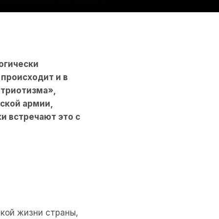
огически
 происходит и в
атриотизма»,
ской армии,
ки встречают это с
кой жизни страны,