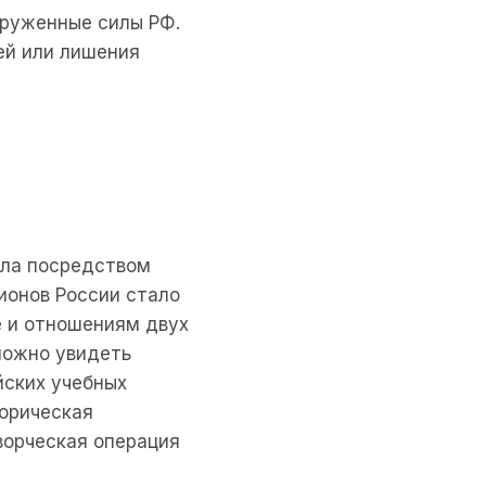
ооруженные силы РФ.
ей или лишения
ила посредством
гионов России стало
е и отношениям двух
можно увидеть
йских учебных
торическая
ворческая операция