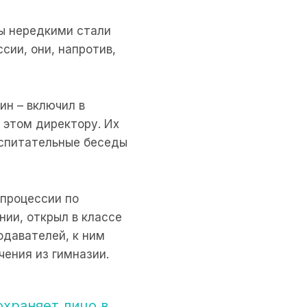
лы нередкими стали
сии, они, напротив,
ин – включил в
 этом директору. Их
воспитательные беседы
 процессии по
ии, открыл в классе
одавателей, к ним
чения из гимназии.
охраняет лицо в