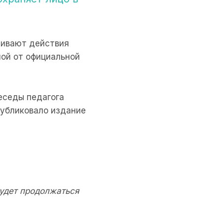
рживают действия
ой от официальной
еседы педагога
публиковало издание
будет продолжаться