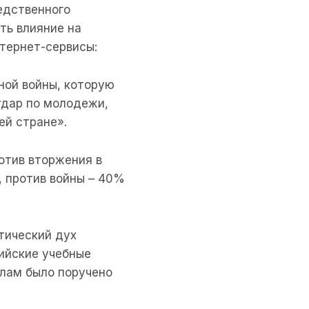
едственного
ть влияние на
тернет-сервисы:
ной войны, которую
удар по молодежи,
ей стране».
отив вторжения в
, против войны – 40%
тический дух
ийские учебные
олам было поручено