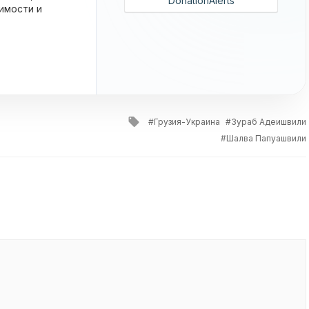
DonationAlerts
имости и
Tagged
Грузия-Украина
Зураб Адеишвили
with
Шалва Папуашвили