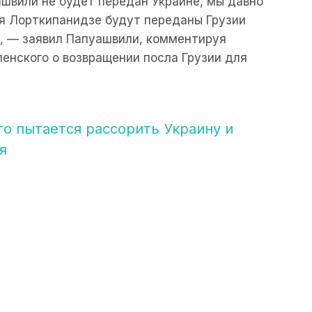
ашвили не будет передан Украине, мы давно
ия Лорткипанидзе будут переданы Грузии
», — заявил Папуашвили, комментируя
енского о возвращении посла Грузии для
то пытается рассорить Украину и
я