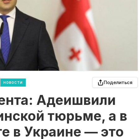
Поделиться
НОВОСТИ
ента: Адеишвили
инской тюрьме, а в
е в Украине — это