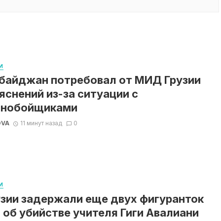
И
байджан потребовал от МИД Грузии
яснений из-за ситуации с
ьнобойщиками
OVA
11 минут назад
0
И
узии задержали еще двух фигуранток
 об убийстве учителя Гиги Авалиани