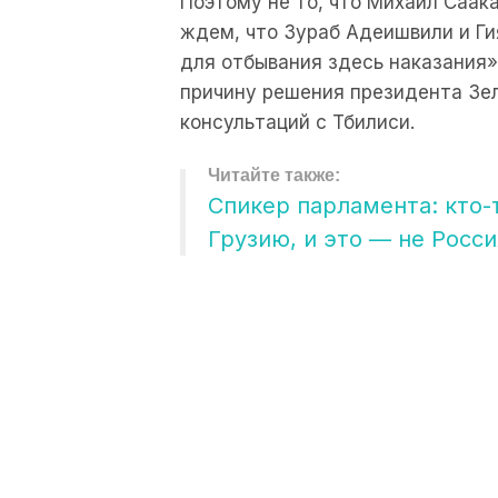
Поэтому не то, что Михаил Саак
ждем, что Зураб Адеишвили и Г
для отбывания здесь наказания
причину решения президента Зел
консультаций с Тбилиси.
Спикер парламента: кто-
Грузию, и это — не Росси