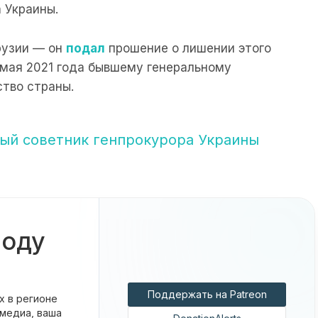
 Украины.
рузии — он
подал
прошение о лишении этого
4 мая 2021 года бывшему генеральному
тво страны.
ный советник генпрокурора Украины
боду
Поддержать на Patreon
х в регионе
 медиа, ваша