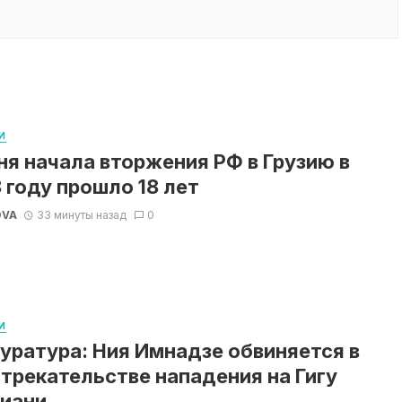
И
ня начала вторжения РФ в Грузию в
 году прошло 18 лет
OVA
33 минуты назад
0
И
уратура: Ния Имнадзе обвиняется в
трекательстве нападения на Гигу
иани