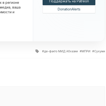
Поддержать на Patreon
х в регионе
 медиа, ваша
DonationAlerts
имости и
Tagged
де-факто МИД Абхазии
МПРИ
Сухуми
with