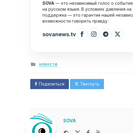
SOVA
— это независимый голос о события
на русском языке. В условиях давления на
поддержка — это гарантия нашей независ
возможности говорить правду.
sovanews.tv
Posted
НОВОСТИ
in
Поделиться
Твитнуть
SOVA
Website
Twitter
Facebook
Youtube