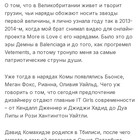
О том, что в Великобритании живет и творит
грузин, чьи наряды обожают носить звезды
первой величины, я лично узнала году так в 2013-
2014-м, когда мой брат снимал видео для онлайн-
проекта More is Love с его нарядами. Было это до
эры Демны в Balenciaga и до того, как прогремел
Vetements, а потому тронуло меня за самые
патриотические струны души.
Уже тогда в нарядах Комы появлялись Бьонсе,
Меган Фокс, Рианна, Оливия Уайльд. Чего уж
говорить о том, что сегодня предпочтение
дизайнеру отдают главные IT Girls современности
– от Кендалл Дженнер и Джиджи Хадид до Дуа
Липы и Рози Хантингтон Уайтли.
Давид Комахидзе родился в Тбилиси, после чего
вместе с семьей переехал в Санкт-Петербург.