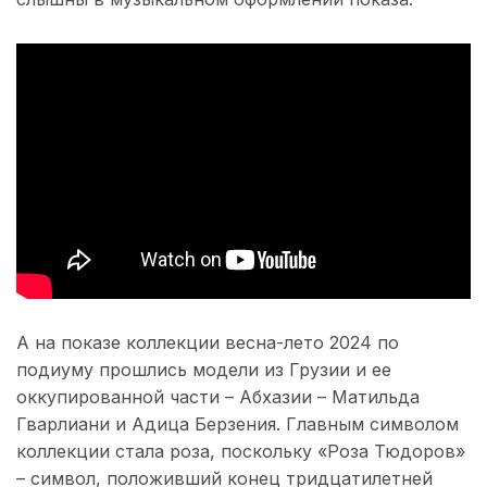
А на показе коллекции весна-лето 2024 по
подиуму прошлись модели из Грузии и ее
оккупированной части – Абхазии – Матильда
Гварлиани и Адица Берзения. Главным символом
коллекции стала роза, поскольку «Роза Тюдоров»
– символ, положивший конец тридцатилетней