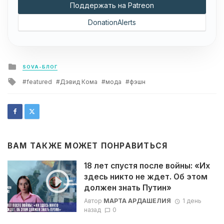
Поддержать на Patreon
DonationAlerts
Posted
SOVA-БЛОГ
in
Tagged
featured
Дэвид Кома
мода
фэшн
with
ВАМ ТАКЖЕ МОЖЕТ ПОНРАВИТЬСЯ
18 лет спустя после войны: «Их
здесь никто не ждет. Об этом
должен знать Путин»
Автор
МАРТА АРДАШЕЛИЯ
1 день
назад
0