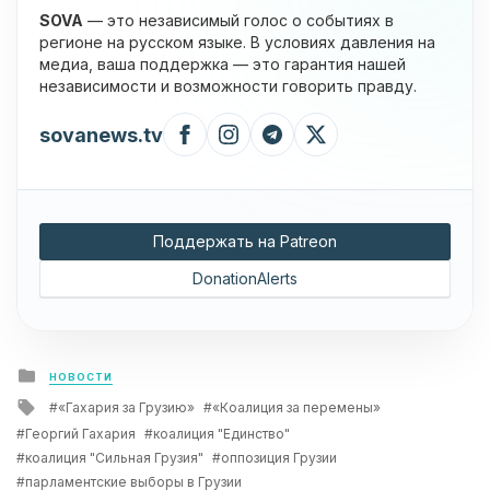
SOVA
— это независимый голос о событиях в
регионе на русском языке. В условиях давления на
медиа, ваша поддержка — это гарантия нашей
независимости и возможности говорить правду.
sovanews.tv
Поддержать на Patreon
DonationAlerts
Posted
НОВОСТИ
in
Tagged
«Гахария за Грузию»
«Коалиция за перемены»
with
Георгий Гахария
коалиция "Единство"
коалиция "Сильная Грузия"
оппозиция Грузии
парламентские выборы в Грузии