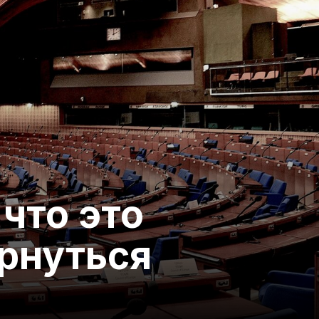
 что это
ернуться