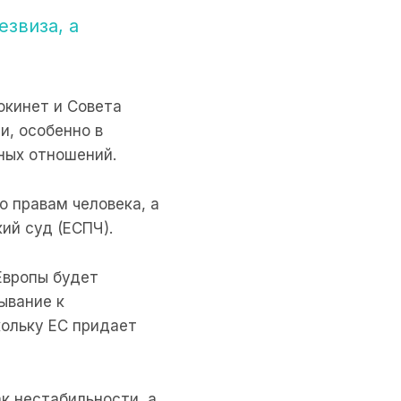
звиза, а
окинет и Совета
и, особенно в
ных отношений.
о правам человека, а
ий суд (ЕСПЧ).
Европы будет
ывание к
кольку ЕС придает
к нестабильности, а