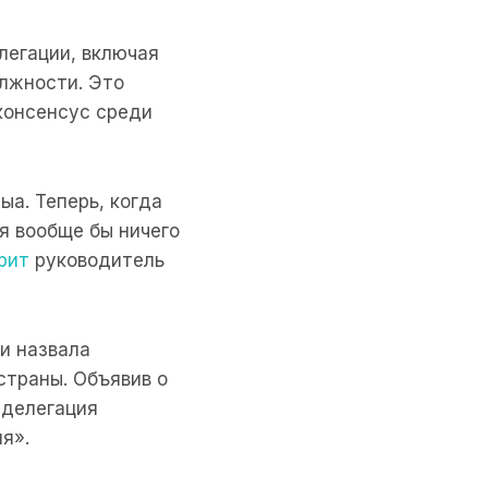
легации, включая
лжности. Это
 консенсус среди
ыа. Теперь, когда
я вообще бы ничего
рит
руководитель
ни назвала
траны. Объявив о
 делегация
я».