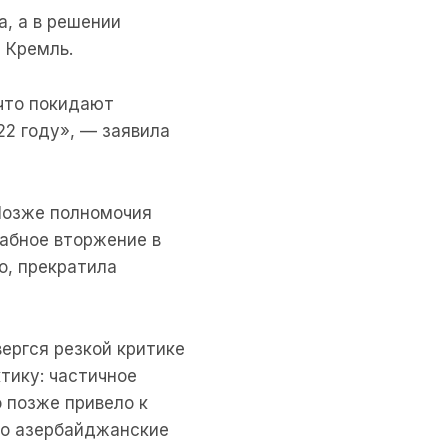
, а в решении
 Кремль.
 что покидают
22 году», — заявила
 Позже полномочия
табное вторжение в
о, прекратила
ергся резкой критике
тику: частичное
 позже привело к
что азербайджанские