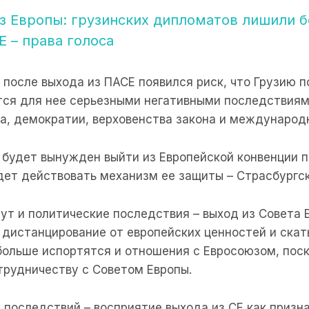
з Европы: грузинских дипломатов лишили бе
 – права голоса
 после выхода из ПАСЕ появился риск, что Грузию п
ется для нее серьезными негативными последствиям
ка, демократии, верховенства закона и международ
 будет вынужден выйти из Европейской конвенции п
дет действовать механизм ее защиты – Страсбургск
ут и политические последствия – выход из Совета 
 дистанцирование от европейских ценностей и скат
больше испортятся и отношения с Евросоюзом, пос
трудничеству с Советом Европы.
последствий – восприятие выхода из СЕ как призна