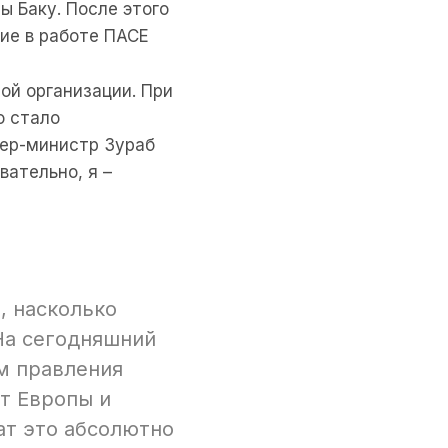
ы Баку. После этого
ие в работе ПАСЕ
той организации. При
о стало
ьер-министр Зураб
вательно, я –
, насколько
На сегодняшний
м правления
от Европы и
ат это абсолютно