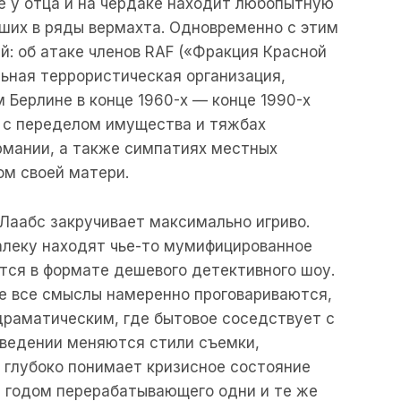
е у отца и на чердаке находит любопытную
вших в ряды вермахта. Одновременно с этим
й: об атаке членов RAF («Фракция Красной
ьная террористическая организация,
 Берлине в конце 1960-х — конце 1990-х
ой с переделом имущества и тяжбах
рмании, а также симпатиях местных
ом своей матери.
Лаабс закручивает максимально игриво.
алеку находят чье-то мумифицированное
тся в формате дешевого детективного шоу.
е все смыслы намеренно проговариваются,
драматическим, где бытовое соседствует с
зведении меняются стили съемки,
 глубоко понимает кризисное состояние
а годом перерабатывающего одни и те же