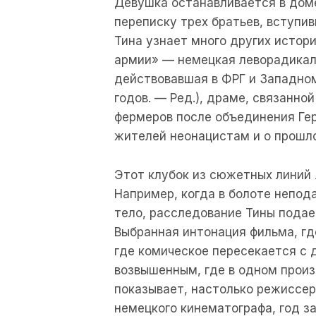
Девушка останавливается в дом
переписку трех братьев, вступи
Тина узнает много других истори
армии» — немецкая леворадикал
действовавшая в ФРГ и Западном
годов. — Ред.), драме, связанн
фермеров после объединения Ге
жителей неонацистам и о прошл
Этот клубок из сюжетных линий 
Например, когда в болоте непод
тело, расследование Тины подае
Выбранная интонация фильма, гд
где комическое пересекается с 
возвышенным, где в одном прои
показывает, настолько режиссер
немецкого кинематографа, год з