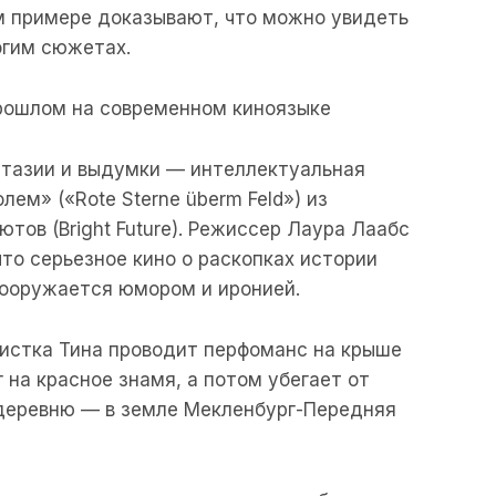
м примере доказывают, что можно увидеть
огим сюжетах.
рошлом на современном киноязыке
нтазии и выдумки — интеллектуальная
ем» («Rote Sterne überm Feld») из
ов (Bright Future). Режиссер Лаура Лаабс
 что серьезное кино о раскопках истории
вооружается юмором и иронией.
вистка Тина проводит перфоманс на крыше
 на красное знамя, а потом убегает от
 деревню — в земле Мекленбург-Передняя