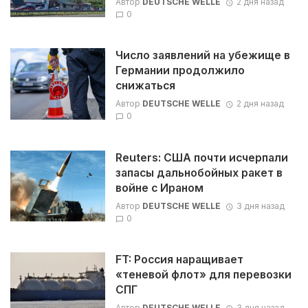
Автор
DEUTSCHE WELLE
2 дня назад
0
Число заявлений на убежище в
Германии продолжило
снижаться
Автор
DEUTSCHE WELLE
2 дня назад
0
Reuters: США почти исчерпали
запасы дальнобойных ракет в
войне с Ираном
Автор
DEUTSCHE WELLE
3 дня назад
0
FT: Россия наращивает
«теневой флот» для перевозки
СПГ
Автор
DEUTSCHE WELLE
3 дня назад