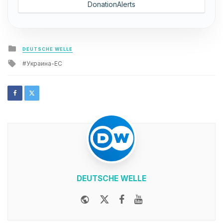
DonationAlerts
Posted
DEUTSCHE WELLE
in
Tagged
Украина-ЕС
with
DEUTSCHE WELLE
Website
Twitter
Facebook
Youtube