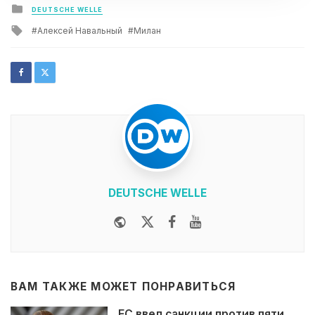
Posted
DEUTSCHE WELLE
in
Tagged
Алексей Навальный
Милан
with
DEUTSCHE WELLE
Website
Twitter
Facebook
Youtube
ВАМ ТАКЖЕ МОЖЕТ ПОНРАВИТЬСЯ
ЕС ввел санкции против пяти