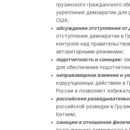
грузинского гражданского о
укрепления демократии для 
США;
обсуждение отступления от 
отступление демократии в Г
контроля над правительством
авторитарными режимами;
подотчетность и санкции:
за
для обеспечения подотчетно
неправомерное влияние и ук
коррупционных действиях в 
России и позволяют избежать
российские разведывательн
российской разведки в Грузи
Китаем;
санкции в отношении физиче
подрывающих демократию в Г