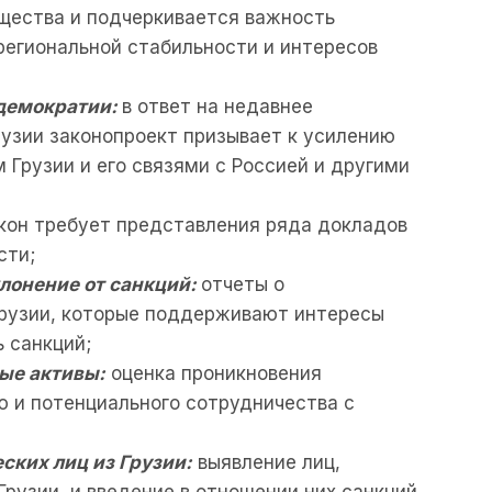
бщества и подчеркивается важность
региональной стабильности и интересов
демократии:
в ответ на недавнее
рузии законопроект призывает к усилению
 Грузии и его связями с Россией и другими
кон требует представления ряда докладов
сти;
лонение от санкций:
отчеты о
Грузии, которые поддерживают интересы
 санкций;
ые активы:
оценка проникновения
ю и потенциального сотрудничества с
ских лиц из Грузии:
выявление лиц,
рузии, и введение в отношении них санкций