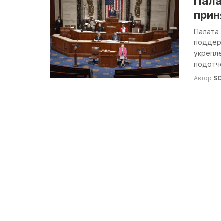
Пала
прин
Палата
поддер
укрепл
подотче
Автор
S