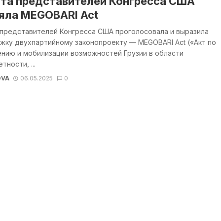
та представителей Конгресса США
яла MEGOBARI Act
 представителей Конгресса США проголосовала и выразила
жку двухпартийному законопроекту — MEGOBARI Act («Акт по
ению и мобилизации возможностей Грузии в области
тности, ...
OVA
06.05.2025
0