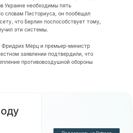
ов Украине необходимы пять
 По словам Писториуса, он пообещал
ету, что Берлин поспособствует тому,
лучил эти системы.
 Фридрих Мерц и премьер-министр
местном заявлении подтвердили, что
епление противовоздушной обороны
боду