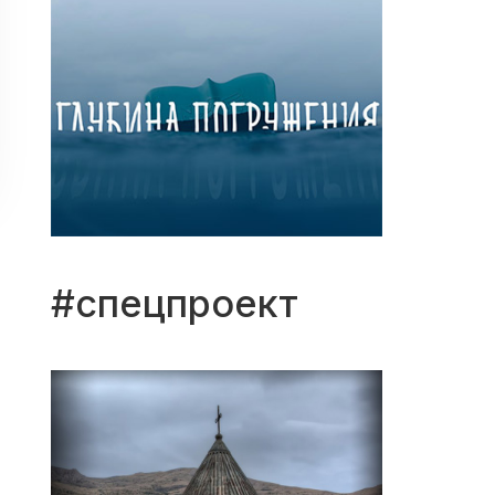
d
#спецпроект