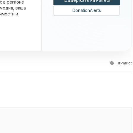
Поддержать на Patreon
х в регионе
 медиа, ваша
DonationAlerts
имости и
Tagge
Patriot
with