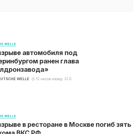
E WELLE
взрыве автомобиля под
еринбургом ранен глава
лдронзавода»
UTSCHE WELLE
12 часов назад
0
E WELLE
взрыве в ресторане в Москве погиб зять
кома ВКС РФ